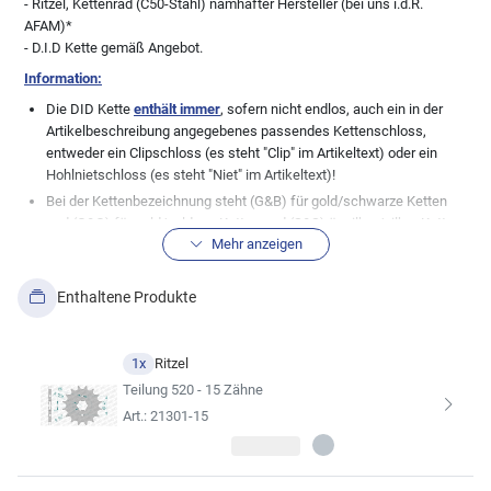
- Ritzel, Kettenrad (C50-Stahl) namhafter Hersteller (bei uns i.d.R.
AFAM)*
- D.I.D Kette gemäß Angebot.
Information:
Die DID Kette
enthält immer
, sofern nicht endlos, auch ein in der
Artikelbeschreibung angegebenes passendes Kettenschloss,
entweder ein Clipschloss (es steht "Clip" im Artikeltext) oder ein
Hohlnietschloss (es steht "Niet" im Artikeltext)!
Bei der Kettenbezeichnung steht (G&B) für gold/schwarze Ketten
und (G&G) für gold/goldene Ketten und (S&S) ür silber/silber Ketten.
Mehr anzeigen
Normale, stahlfarbene Ketten (genannt schwarz), haben keine
Zusatzbezeichnung.
Wichtige Info in Bezug zu den Teilen im Kettensatz:
Wir, die myMoto
Enthaltene Produkte
GmbH, pflegen unsere Datenbank mit großer Sorgfalt. Dennoch gibt
es immer wieder Modellabweichungen zu den bestehenden
Datenblättern der Fahrzeughersteller, daher weisen wir ausdrücklich
1x
Ritzel
die absolute Richtigkeit der von uns hier angezeigten
Teilung 520 - 15 Zähne
Fahrzeugzuordnungen zu dem angebotenen Artikel von uns. Bei
Art.: 21301-15
vielen Fahrzeugen wurden auch gerne mal undokumentierte
Änderungen seitens der Hersteller durchgeführt, so dass die hier
aufgeführte Kitkomobination nicht immer zu 100% passen muss.
Auch Änderungen der Besitzer bei älteren Fahrzeugen sind keine