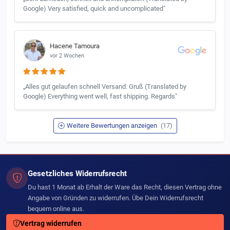
Google) Very satisfied, quick and uncomplicated"
Hacene Tamoura
vor 2 Wochen
„Alles gut gelaufen schnell Versand. Gruß (Translated by
Google) Everything went well, fast shipping. Regards"
Weitere Bewertungen anzeigen
(17)
Gesetzliches Widerrufsrecht
Du hast 1 Monat ab Erhalt der Ware das Recht, diesen Vertrag ohne
Angabe von Gründen zu widerrufen. Übe Dein Widerrufsrecht
bequem online aus.
Vertrag widerrufen