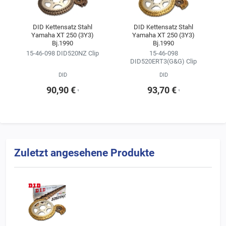
Kitkonfigurator ändern.
Wir empfehlen, sich für die Kette im Kettensatz stets an der
DID Kettensatz Stahl
DID Kettensatz Stahl
Yamaha XT 250 (3Y3)
Yamaha XT 250 (3Y3)
Erstausrüsterqualität zu orientieren
Bj.1990
Bj.1990
(siehe Ergebnisse der Fahrzeugsuche).
15-46-098 DID520NZ Clip
15-46-098
DID520ERT3(G&G) Clip
DID
DID
90,90 €
93,70 €
¹
¹
Zuletzt angesehene Produkte