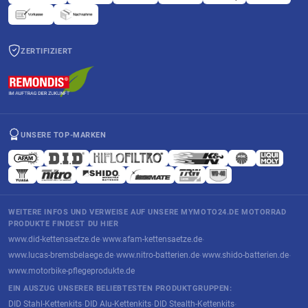
ZERTIFIZIERT
UNSERE TOP-MARKEN
WEITERE INFOS UND VERWEISE AUF UNSERE MYMOTO24.DE MOTORRAD
PRODUKTE FINDEST DU HIER
www.did-kettensaetze.de
www.afam-kettensaetze.de
·
·
www.lucas-bremsbelaege.de
www.nitro-batterien.de
www.shido-batterien.de
·
·
·
www.motorbike-pflegeprodukte.de
EIN AUSZUG UNSERER BELIEBTESTEN PRODUKTGRUPPEN:
DID Stahl-Kettenkits
DID Alu-Kettenkits
DID Stealth-Kettenkits
·
·
·