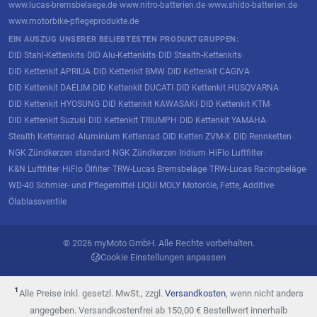
www.lucas-bremsbelaege.de
www.nitro-batterien.de
www.shido-batterien.de
·
·
·
www.motorbike-pflegeprodukte.de
EIN AUSZUG UNSERER BELIEBTESTEN PRODUKTGRUPPEN:
DID Stahl-Kettenkits
DID Alu-Kettenkits
DID Stealth-Kettenkits
·
·
·
DID Kettenkit APRILIA
DID Kettenkit BMW
DID Kettenkit CAGIVA
·
·
·
DID Kettenkit DAELIM
DID Kettenkit DUCATI
DID Kettenkit HUSQVARNA
·
·
·
DID Kettenkit HYOSUNG
DID Kettenkit KAWASAKI
DID Kettenkit KTM
·
·
·
DID Kettenkit Suzuki
DID Kettenkit TRIUMPH
DID Kettenkit YAMAHA
·
·
·
Stealth Kettenrad
Aluminium Kettenrad
DID Ketten ZVM-X
DID Rennketten
·
·
·
·
NGK Zündkerzen standard
NGK Zündkerzen Iridium
HiFlo Luftfilter
·
·
·
K&N Luftfilter
HiFlo Ölfilter
TRW-Lucas Bremsbeläge
TRW-Lucas Racingbeläge
·
·
·
·
WD-40 Schmier- und Pflegemittel
LIQUI MOLY Motoröle, Fette, Additive
·
·
Ölablassventile
© 2026 myMoto GmbH. Alle Rechte vorbehalten.
Cookie Einstellungen anpassen
¹
Alle Preise inkl. gesetzl. MwSt., zzgl.
Versandkosten
, wenn nicht anders
angegeben. Versandkostenfrei ab 150,00 € Bestellwert innerhalb