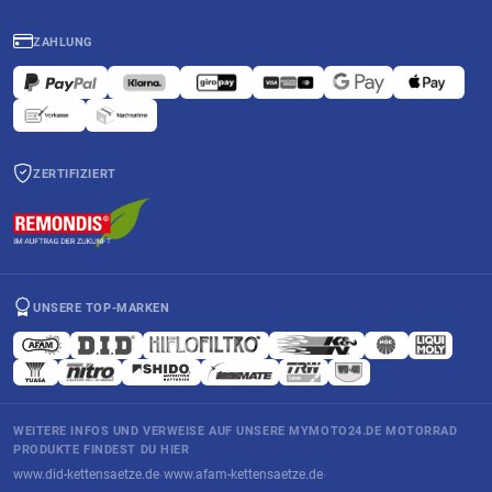
ZAHLUNG
ZERTIFIZIERT
UNSERE TOP-MARKEN
WEITERE INFOS UND VERWEISE AUF UNSERE MYMOTO24.DE MOTORRAD
PRODUKTE FINDEST DU HIER
www.did-kettensaetze.de
www.afam-kettensaetze.de
·
·