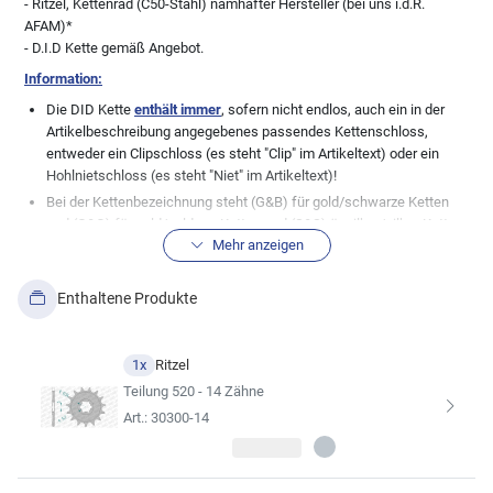
- Ritzel, Kettenrad (C50-Stahl) namhafter Hersteller (bei uns i.d.R.
AFAM)*
- D.I.D Kette gemäß Angebot.
Information:
Die DID Kette
enthält immer
, sofern nicht endlos, auch ein in der
Artikelbeschreibung angegebenes passendes Kettenschloss,
entweder ein Clipschloss (es steht "Clip" im Artikeltext) oder ein
Hohlnietschloss (es steht "Niet" im Artikeltext)!
Bei der Kettenbezeichnung steht (G&B) für gold/schwarze Ketten
und (G&G) für gold/goldene Ketten und (S&S) ür silber/silber Ketten.
Mehr anzeigen
Normale, stahlfarbene Ketten (genannt schwarz), haben keine
Zusatzbezeichnung.
Wichtige Info in Bezug zu den Teilen im Kettensatz:
Wir, die myMoto
Enthaltene Produkte
GmbH, pflegen unsere Datenbank mit großer Sorgfalt. Dennoch gibt
es immer wieder Modellabweichungen zu den bestehenden
Datenblättern der Fahrzeughersteller, daher weisen wir ausdrücklich
1x
Ritzel
die absolute Richtigkeit der von uns hier angezeigten
Teilung 520 - 14 Zähne
Fahrzeugzuordnungen zu dem angebotenen Artikel von uns. Bei
Art.: 30300-14
vielen Fahrzeugen wurden auch gerne mal undokumentierte
Änderungen seitens der Hersteller durchgeführt, so dass die hier
aufgeführte Kitkomobination nicht immer zu 100% passen muss.
Auch Änderungen der Besitzer bei älteren Fahrzeugen sind keine