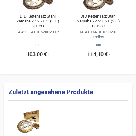
Kitkonfigurator ändern.
Wir empfehlen, sich für die Kette im Kettensatz stets an der
DID Kettensatz Stahl
DID Kettensatz Stahl
Yamaha YZ 250 2T (3JE)
Yamaha YZ 250 2T (3JE)
Erstausrüsterqualität zu orientieren
Bj.1989
Bj.1989
(siehe Ergebnisse der Fahrzeugsuche).
14-49-114 DID520NZ Clip
14-49-114 DID520VX3
Endlos
DID
DID
103,00 €
114,10 €
¹
¹
Zuletzt angesehene Produkte