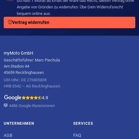
Du hast 1 Monat ab Erhalt der Ware das Recht, diesen Vertrag ohne
Angabe von Gründen zu widerrufen. Übe Dein Widerrufsrecht
bequem online aus.
Vertrag widerrufen
myMoto GmbH
Geschäftsführer: Marc Piechula
Am Stadion 44
45659 Recklinghausen
USt-IdNr.: DE 276805808
HRB 8542 – AG Recklinghausen
4.9
4486 Google-Rezensionen
UNTERNEHMEN
SERVICES
AGB
FAQ