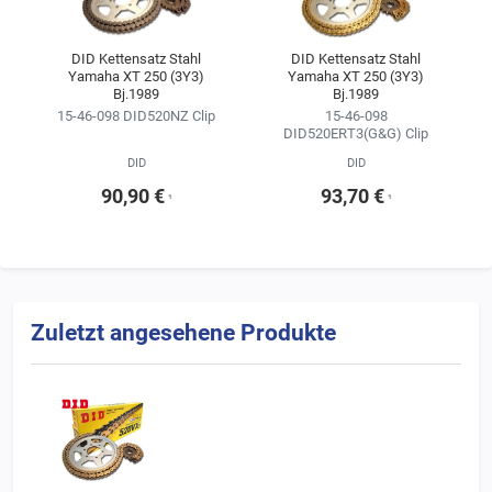
Kitkonfigurator ändern.
Wir empfehlen, sich für die Kette im Kettensatz stets an der
DID Kettensatz Stahl
DID Kettensatz Stahl
Yamaha XT 250 (3Y3)
Yamaha XT 250 (3Y3)
Erstausrüsterqualität zu orientieren
Bj.1989
Bj.1989
(siehe Ergebnisse der Fahrzeugsuche).
15-46-098 DID520NZ Clip
15-46-098
DID520ERT3(G&G) Clip
DID
DID
90,90 €
93,70 €
¹
¹
Zuletzt angesehene Produkte