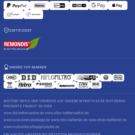
ZERTIFIZIERT
UNSERE TOP-MARKEN
WEITERE INFOS UND VERWEISE AUF UNSERE MYMOTO24.DE MOTORRAD
PRODUKTE FINDEST DU HIER
www.did-kettensaetze.de
www.afam-kettensaetze.de
·
·
www.lucas-bremsbelaege.de
www.nitro-batterien.de
www.shido-batterien.de
·
·
·
www.motorbike-pflegeprodukte.de
EIN AUSZUG UNSERER BELIEBTESTEN PRODUKTGRUPPEN: