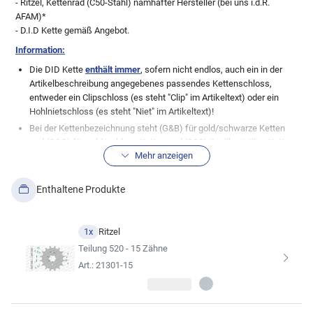
- Ritzel, Kettenrad (C50-Stahl) namhafter Hersteller (bei uns i.d.R.
AFAM)*
- D.I.D Kette gemäß Angebot.
Information:
Die DID Kette
enthält immer
, sofern nicht endlos, auch ein in der
Artikelbeschreibung angegebenes passendes Kettenschloss,
entweder ein Clipschloss (es steht "Clip" im Artikeltext) oder ein
Hohlnietschloss (es steht "Niet" im Artikeltext)!
Bei der Kettenbezeichnung steht (G&B) für gold/schwarze Ketten
und (G&G) für gold/goldene Ketten und (S&S) ür silber/silber Ketten.
Mehr anzeigen
Normale, stahlfarbene Ketten (genannt schwarz), haben keine
Zusatzbezeichnung.
Wichtige Info in Bezug zu den Teilen im Kettensatz:
Wir, die myMoto
Enthaltene Produkte
GmbH, pflegen unsere Datenbank mit großer Sorgfalt. Dennoch gibt
es immer wieder Modellabweichungen zu den bestehenden
Datenblättern der Fahrzeughersteller, daher weisen wir ausdrücklich
1x
Ritzel
die absolute Richtigkeit der von uns hier angezeigten
Teilung 520 - 15 Zähne
Fahrzeugzuordnungen zu dem angebotenen Artikel von uns. Bei
Art.: 21301-15
vielen Fahrzeugen wurden auch gerne mal undokumentierte
Änderungen seitens der Hersteller durchgeführt, so dass die hier
aufgeführte Kitkomobination nicht immer zu 100% passen muss.
Auch Änderungen der Besitzer bei älteren Fahrzeugen sind keine