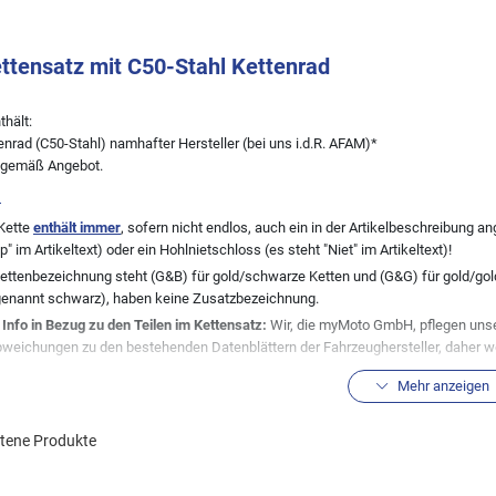
ettensatz mit C50-Stahl Kettenrad
thält:
ttenrad (C50-Stahl) namhafter Hersteller (bei uns i.d.R. AFAM)*
e gemäß Angebot.
:
Kette
enthält immer
, sofern nicht endlos, auch ein in der Artikelbeschreibung
ip" im Artikeltext) oder ein Hohlnietschloss (es steht "Niet" im Artikeltext)!
Kettenbezeichnung steht (G&B) für gold/schwarze Ketten und (G&G) für gold/gold
genannt schwarz), haben keine Zusatzbezeichnung.
 Info in Bezug zu den Teilen im Kettensatz:
Wir, die myMoto GmbH, pflegen unse
weichungen zu den bestehenden Datenblättern der Fahrzeughersteller, daher weis
ten Fahrzeugzuordnungen zu dem angebotenen Artikel von uns. Bei vielen Fah
Mehr anzeigen
teller durchgeführt, so dass die hier aufgeführte Kitkomobination nicht immer 
en sind keine Seltenheit. Wir helfen daher gerne bei der Auffindung der ggf. bei 
h angesprochenen Bauteile mit den bei Ihrem Fahrzeug verbauten übereinstimm
ltene Produkte
 stellt keine Zahnräder her, daher enthält deren Kettensatz immer Zahnräder and