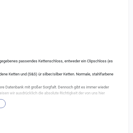
 angegebenes passendes Kettenschloss, entweder ein Clipschloss (es
ene Ketten und (S&S) ür silber/silber Ketten. Normale, stahlfarbene
re Datenbank mit großer Sorgfalt. Dennoch gibt es immer wieder
en wir ausdrücklich die absolute Richtigkeit der von uns hier
rzeugen wurden auch gerne mal undokumentierte Änderungen seitens
zu 100% passen muss. Auch Änderungen der Besitzer bei älteren
Ihnen verbauten Teile, achten Sie daher genau darauf ob die hier
en.
erer Hersteller, mehr dazu in den
FAQ
.