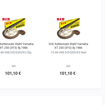
Kettensatz Stahl Yamaha
DID Kettensatz Stahl Yamaha
D
XT 250 (3Y3) Bj.1986
XT 250 (3Y3) Bj.1986
-46-098 DID520VX3 Clip
15-46-098 DID520VX3 Niet
DID
DID
101,10 €
101,10 €
¹
¹