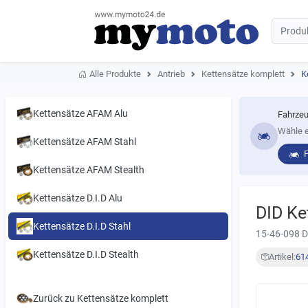
Alle Produkte
Antrieb
Kettensätze komplett
K
Kettensätze AFAM Alu
Fahrzeu
Wähle e
Kettensätze AFAM Stahl
Kettensätze AFAM Stealth
Kettensätze D.I.D Alu
DID Ke
Kettensätze D.I.D Stahl
15-46-098 D
Kettensätze D.I.D Stealth
Artikel:
61
Zurück zu Kettensätze komplett