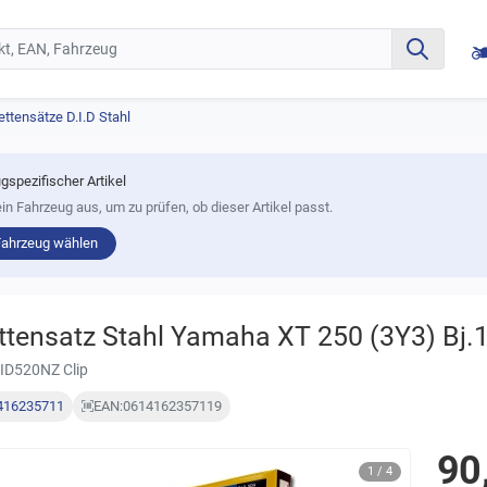
ettensätze D.I.D Stahl
gspezifischer Artikel
in Fahrzeug aus, um zu prüfen, ob dieser Artikel passt.
Fahrzeug wählen
ttensatz Stahl Yamaha XT 250 (3Y3) Bj.
ID520NZ Clip
416235711
EAN:
0614162357119
90
1 / 4