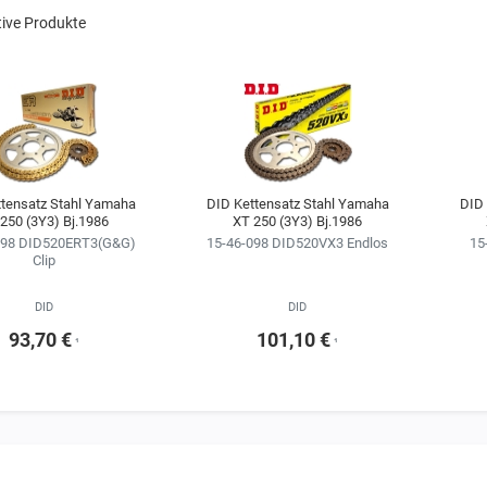
tive Produkte
ttensatz Stahl Yamaha
DID Kettensatz Stahl Yamaha
DID 
250 (3Y3) Bj.1986
XT 250 (3Y3) Bj.1986
098 DID520ERT3(G&G)
15-46-098 DID520VX3 Endlos
15
Clip
DID
DID
93,70 €
101,10 €
¹
¹