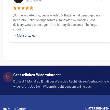
vor 2 Wochen
„Schnelle Lieferung, gerne wieder. D. Batterie hat genau gepasst.
Der große Roller springt sofort. (Translated by Google) Fast
delivery, would order again. The battery fit perfectly. The large
scoot…"
Mehr anzeigen
Gesetzliches Widerrufsrecht
Du hast 1 Monat ab Erhalt der Ware das Recht, diesen Vertrag ohne 
widerrufen. Übe Dein Widerrufsrecht bequem online aus.
myMoto GmbH
UNTERNEHMEN