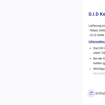
D.I.D K
Lieferung en
- Ritzel, Ke
- D.I.D Kett
Information
Die DID 
steht "Cl
Bei der 
Ketten (
Wichtige
Modellab
angezeig
der Hers
Fahrzeug
technisc
Entha
* DID selbst