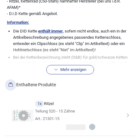
- Ritzel, Kettenrad (C50-Stahl) namhafter Hersteller (bei uns i.d.R.
AFAM)*
- D.I.D Kette gemäß Angebot.
Information:
Die DID Kette
enthält immer
, sofern nicht endlos, auch ein in der
Artikelbeschreibung angegebenes passendes Kettenschloss,
entweder ein Clipschloss (es steht "Clip" im Artikeltext) oder ein
Hohlnietschloss (es steht "Niet" im Artikeltext)!
Bei der Kettenbezeichnung steht (G&B) für gold/schwarze Ketten
und (G&G) für gold/goldene Ketten und (S&S) ür silber/silber Ketten.
Mehr anzeigen
Normale, stahlfarbene Ketten (genannt schwarz), haben keine
Zusatzbezeichnung.
Wichtige Info in Bezug zu den Teilen im Kettensatz:
Wir, die myMoto
Enthaltene Produkte
GmbH, pflegen unsere Datenbank mit großer Sorgfalt. Dennoch gibt
es immer wieder Modellabweichungen zu den bestehenden
Datenblättern der Fahrzeughersteller, daher weisen wir ausdrücklich
1x
Ritzel
die absolute Richtigkeit der von uns hier angezeigten
Teilung 520 - 15 Zähne
Fahrzeugzuordnungen zu dem angebotenen Artikel von uns. Bei
Art.: 21301-15
vielen Fahrzeugen wurden auch gerne mal undokumentierte
Änderungen seitens der Hersteller durchgeführt, so dass die hier
aufgeführte Kitkomobination nicht immer zu 100% passen muss.
Auch Änderungen der Besitzer bei älteren Fahrzeugen sind keine