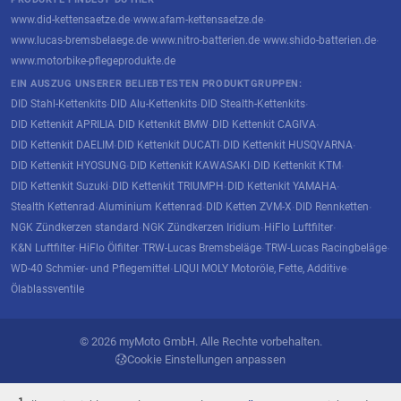
www.did-kettensaetze.de
www.afam-kettensaetze.de
·
·
www.lucas-bremsbelaege.de
www.nitro-batterien.de
www.shido-batterien.de
·
·
·
www.motorbike-pflegeprodukte.de
EIN AUSZUG UNSERER BELIEBTESTEN PRODUKTGRUPPEN:
DID Stahl-Kettenkits
DID Alu-Kettenkits
DID Stealth-Kettenkits
·
·
·
DID Kettenkit APRILIA
DID Kettenkit BMW
DID Kettenkit CAGIVA
·
·
·
DID Kettenkit DAELIM
DID Kettenkit DUCATI
DID Kettenkit HUSQVARNA
·
·
·
DID Kettenkit HYOSUNG
DID Kettenkit KAWASAKI
DID Kettenkit KTM
·
·
·
DID Kettenkit Suzuki
DID Kettenkit TRIUMPH
DID Kettenkit YAMAHA
·
·
·
Stealth Kettenrad
Aluminium Kettenrad
DID Ketten ZVM-X
DID Rennketten
·
·
·
·
NGK Zündkerzen standard
NGK Zündkerzen Iridium
HiFlo Luftfilter
·
·
·
K&N Luftfilter
HiFlo Ölfilter
TRW-Lucas Bremsbeläge
TRW-Lucas Racingbeläge
·
·
·
·
WD-40 Schmier- und Pflegemittel
LIQUI MOLY Motoröle, Fette, Additive
·
·
Ölablassventile
© 2026 myMoto GmbH. Alle Rechte vorbehalten.
Cookie Einstellungen anpassen