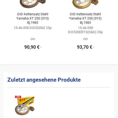
Kitkonfigurator ändern.
Wir empfehlen, sich für die Kette im Kettensatz stets an der
DID Kettensatz Stahl
DID Kettensatz Stahl
Yamaha XT 250 (3Y3)
Yamaha XT 250 (3Y3)
Erstausrüsterqualität zu orientieren
Bj.1983
Bj.1983
(siehe Ergebnisse der Fahrzeugsuche).
15-46-098 DID520NZ Clip
15-46-098
DID520ERT3(G&G) Clip
DID
DID
90,90 €
93,70 €
¹
¹
Zuletzt angesehene Produkte