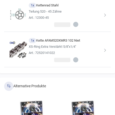
Wir empfehlen, sich für die Kette im Kettensatz stets an der
1x
Kettenrad Stahl
Erstausrüsterqualität zu orientieren
Teilung 520 - 45 Zähne
(siehe Ergebnisse der Fahrzeugsuche).
Art.: 12300-45
1x
Kette AFAM520XMR3 102 Niet
XS-Ring Extra Verstärkt 5/8''x1/4''
Art.: 72520141022
Alternative Produkte