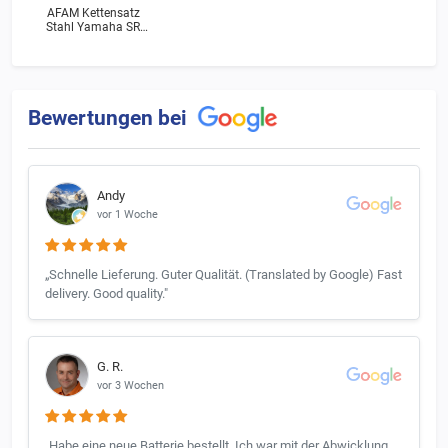
AFAM Kettensatz
Stahl Yamaha SR
250 (3Y8) Bj.1981
Bewertungen bei
Andy
vor 1 Woche
„Schnelle Lieferung. Guter Qualität. (Translated by Google) Fast
delivery. Good quality."
G. R.
vor 3 Wochen
„Habe eine neue Batterie bestellt. Ich war mit der Abwicklung