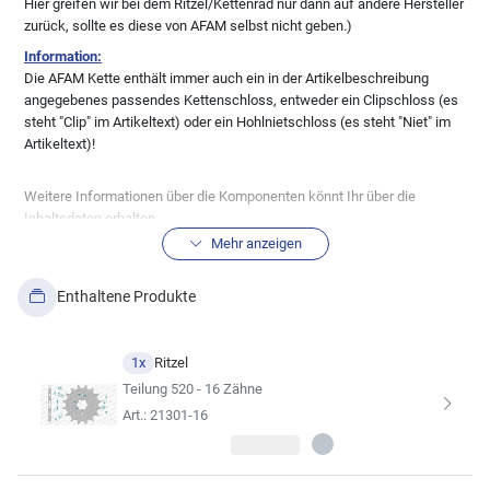
Hier greifen wir bei dem Ritzel/Kettenrad nur dann auf andere Hersteller
zurück, sollte es diese von AFAM selbst nicht geben.)
Information:
Die AFAM Kette enthält immer auch ein in der Artikelbeschreibung
angegebenes passendes Kettenschloss, entweder ein Clipschloss (es
steht "Clip" im Artikeltext) oder ein Hohlnietschloss (es steht "Niet" im
Artikeltext)!
Weitere Informationen über die Komponenten könnt Ihr über die
Inhaltsdaten erhalten.
BITTE prüft auch anhand der technischen Zeichnung der
Mehr anzeigen
Inhaltsdaten die Richtigkeit der Ritzel und Kettenräder,
soweit Euch das möglich ist um Fehler zu vermeiden!
Enthaltene Produkte
Alle Ritzel/Kettenräder werden in der
Standardausführung geliefert! Sonderanfertigungen, wie
1x
Ritzel
Ritzel/Räder mit Schlammnuten etc. bedürfen der
Teilung 520 - 16 Zähne
gesonderten Anfrage per Mail.
Art.: 21301-16
Solltet Ihr eine andere Übersetzung wünschen, könnt Ihr diese über den
Kitkonfigurator ändern.