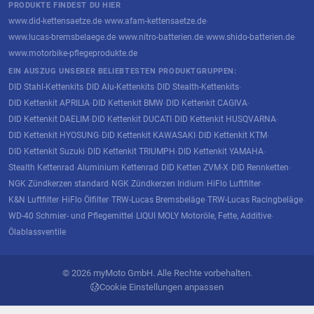
PRODUKTE FINDEST DU HIER
www.did-kettensaetze.de
www.afam-kettensaetze.de
·
·
www.lucas-bremsbelaege.de
www.nitro-batterien.de
www.shido-batterien.de
·
·
·
www.motorbike-pflegeprodukte.de
EIN AUSZUG UNSERER BELIEBTESTEN PRODUKTGRUPPEN:
DID Stahl-Kettenkits
DID Alu-Kettenkits
DID Stealth-Kettenkits
·
·
·
DID Kettenkit APRILIA
DID Kettenkit BMW
DID Kettenkit CAGIVA
·
·
·
DID Kettenkit DAELIM
DID Kettenkit DUCATI
DID Kettenkit HUSQVARNA
·
·
·
DID Kettenkit HYOSUNG
DID Kettenkit KAWASAKI
DID Kettenkit KTM
·
·
·
DID Kettenkit Suzuki
DID Kettenkit TRIUMPH
DID Kettenkit YAMAHA
·
·
·
Stealth Kettenrad
Aluminium Kettenrad
DID Ketten ZVM-X
DID Rennketten
·
·
·
·
NGK Zündkerzen standard
NGK Zündkerzen Iridium
HiFlo Luftfilter
·
·
·
K&N Luftfilter
HiFlo Ölfilter
TRW-Lucas Bremsbeläge
TRW-Lucas Racingbeläge
·
·
·
·
WD-40 Schmier- und Pflegemittel
LIQUI MOLY Motoröle, Fette, Additive
·
·
Ölablassventile
© 2026 myMoto GmbH. Alle Rechte vorbehalten.
Cookie Einstellungen anpassen