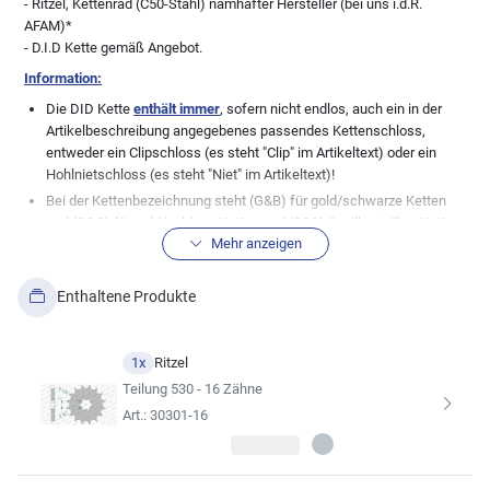
- Ritzel, Kettenrad (C50-Stahl) namhafter Hersteller (bei uns i.d.R.
AFAM)*
- D.I.D Kette gemäß Angebot.
Information:
Die DID Kette
enthält immer
, sofern nicht endlos, auch ein in der
Artikelbeschreibung angegebenes passendes Kettenschloss,
entweder ein Clipschloss (es steht "Clip" im Artikeltext) oder ein
Hohlnietschloss (es steht "Niet" im Artikeltext)!
Bei der Kettenbezeichnung steht (G&B) für gold/schwarze Ketten
und (G&G) für gold/goldene Ketten und (S&S) ür silber/silber Ketten.
Mehr anzeigen
Normale, stahlfarbene Ketten (genannt schwarz), haben keine
Zusatzbezeichnung.
Wichtige Info in Bezug zu den Teilen im Kettensatz:
Wir, die myMoto
Enthaltene Produkte
GmbH, pflegen unsere Datenbank mit großer Sorgfalt. Dennoch gibt
es immer wieder Modellabweichungen zu den bestehenden
Datenblättern der Fahrzeughersteller, daher weisen wir ausdrücklich
1x
Ritzel
die absolute Richtigkeit der von uns hier angezeigten
Teilung 530 - 16 Zähne
Fahrzeugzuordnungen zu dem angebotenen Artikel von uns. Bei
Art.: 30301-16
vielen Fahrzeugen wurden auch gerne mal undokumentierte
Änderungen seitens der Hersteller durchgeführt, so dass die hier
aufgeführte Kitkomobination nicht immer zu 100% passen muss.
Auch Änderungen der Besitzer bei älteren Fahrzeugen sind keine