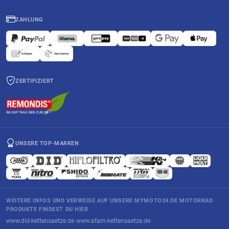
ZAHLUNG
ZERTIFIZIERT
UNSERE TOP-MARKEN
WEITERE INFOS UND VERWEISE AUF UNSERE MYMOTO24.DE MOTORRAD
PRODUKTE FINDEST DU HIER
www.did-kettensaetze.de
www.afam-kettensaetze.de
·
·