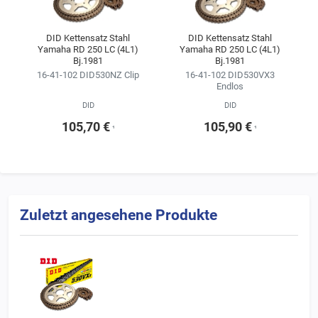
Kitkonfigurator ändern.
Wir empfehlen, sich für die Kette im Kettensatz stets an der
DID Kettensatz Stahl
DID Kettensatz Stahl
Yamaha RD 250 LC (4L1)
Yamaha RD 250 LC (4L1)
Erstausrüsterqualität zu orientieren
Bj.1981
Bj.1981
(siehe Ergebnisse der Fahrzeugsuche).
16-41-102 DID530NZ Clip
16-41-102 DID530VX3
Endlos
DID
DID
105,70 €
105,90 €
¹
¹
Zuletzt angesehene Produkte