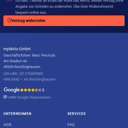
Du hast 1 Monat ab Erhalt der Ware das Recht, diesen Vertrag ohne
Angabe von Gründen zu widerrufen. Übe Dein Widerrufsrecht
bequem online aus.
Vertrag widerrufen
myMoto GmbH
Geschäftsführer: Marc Piechula
Am Stadion 44
45659 Recklinghausen
USt-IdNr.: DE 276805808
HRB 8542 – AG Recklinghausen
4.9
4486 Google-Rezensionen
UNTERNEHMEN
SERVICES
AGB
FAQ