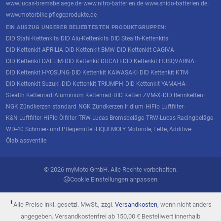
www.lucas-bremsbelaege.de
www.nitro-batterien.de
www.shido-batterien.de
·
·
·
www.motorbike-pflegeprodukte.de
EIN AUSZUG UNSERER BELIEBTESTEN PRODUKTGRUPPEN:
DID Stahl-Kettenkits
DID Alu-Kettenkits
DID Stealth-Kettenkits
·
·
·
DID Kettenkit APRILIA
DID Kettenkit BMW
DID Kettenkit CAGIVA
·
·
·
DID Kettenkit DAELIM
DID Kettenkit DUCATI
DID Kettenkit HUSQVARNA
·
·
·
DID Kettenkit HYOSUNG
DID Kettenkit KAWASAKI
DID Kettenkit KTM
·
·
·
DID Kettenkit Suzuki
DID Kettenkit TRIUMPH
DID Kettenkit YAMAHA
·
·
·
Stealth Kettenrad
Aluminium Kettenrad
DID Ketten ZVM-X
DID Rennketten
·
·
·
·
NGK Zündkerzen standard
NGK Zündkerzen Iridium
HiFlo Luftfilter
·
·
·
K&N Luftfilter
HiFlo Ölfilter
TRW-Lucas Bremsbeläge
TRW-Lucas Racingbeläge
·
·
·
·
WD-40 Schmier- und Pflegemittel
LIQUI MOLY Motoröle, Fette, Additive
·
·
Ölablassventile
© 2026 myMoto GmbH. Alle Rechte vorbehalten.
Cookie Einstellungen anpassen
¹
Alle Preise inkl. gesetzl. MwSt., zzgl.
Versandkosten
, wenn nicht anders
angegeben. Versandkostenfrei ab 150,00 € Bestellwert innerhalb