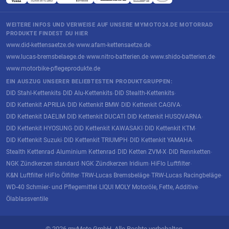
WEITERE INFOS UND VERWEISE AUF UNSERE MYMOTO24.DE MOTORRAD
PRODUKTE FINDEST DU HIER
www.did-kettensaetze.de
www.afam-kettensaetze.de
·
·
www.lucas-bremsbelaege.de
www.nitro-batterien.de
www.shido-batterien.de
·
·
·
www.motorbike-pflegeprodukte.de
EIN AUSZUG UNSERER BELIEBTESTEN PRODUKTGRUPPEN:
DID Stahl-Kettenkits
DID Alu-Kettenkits
DID Stealth-Kettenkits
·
·
·
DID Kettenkit APRILIA
DID Kettenkit BMW
DID Kettenkit CAGIVA
·
·
·
DID Kettenkit DAELIM
DID Kettenkit DUCATI
DID Kettenkit HUSQVARNA
·
·
·
DID Kettenkit HYOSUNG
DID Kettenkit KAWASAKI
DID Kettenkit KTM
·
·
·
DID Kettenkit Suzuki
DID Kettenkit TRIUMPH
DID Kettenkit YAMAHA
·
·
·
Stealth Kettenrad
Aluminium Kettenrad
DID Ketten ZVM-X
DID Rennketten
·
·
·
·
NGK Zündkerzen standard
NGK Zündkerzen Iridium
HiFlo Luftfilter
·
·
·
K&N Luftfilter
HiFlo Ölfilter
TRW-Lucas Bremsbeläge
TRW-Lucas Racingbeläge
·
·
·
·
WD-40 Schmier- und Pflegemittel
LIQUI MOLY Motoröle, Fette, Additive
·
·
Ölablassventile
© 2026 myMoto GmbH. Alle Rechte vorbehalten.