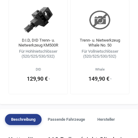
D.I.D, DID Trenn- u.
Trenn- u. Nietwerkzeug
Nietwerkzeug KM500R
Whale No. 50
Für Hohlnietschlösser
Für Vollnietschlösser
(520/525/530/532)
(520/525/530/532)
DID
Whale
129,90 €
149,90 €
¹
¹
Beschreibung
Passende Fahrzeuge
Hersteller