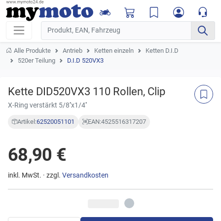
Alle Produkte
Antrieb
Ketten einzeln
Ketten D.I.D
520er Teilung
D.I.D 520VX3
Kette DID520VX3 110 Rollen, Clip
X-Ring verstärkt 5/8''x1/4''
Artikel:
62520051101
EAN:
4525516317207
68,90 €
inkl. MwSt. · zzgl.
Versandkosten