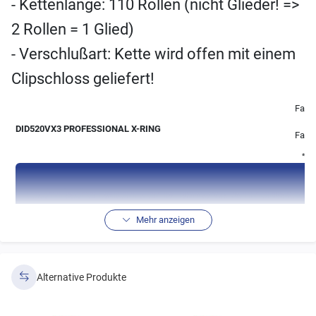
- Kettenlänge: 110 Rollen (nicht Glieder! =>
2 Rollen = 1 Glied)
- Verschlußart: Kette wird offen mit einem
Clipschloss geliefert!
Farbe
DID520VX3 PROFESSIONAL X-RING
Farb
* (s
technische Daten der DID520VX Antriebskett
Mehr anzeigen
Laschenstärke
Rollen
Bolzenlänge
Gewicht
Zu
Ø
innen
außen
Alternative Produkte
10,22
2,0
2,0