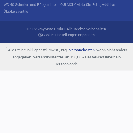
WD-40 Schmier- und Pflegemittel
LIQUI MOLY Motoröle, Fette, Additive
·
·
Ölablassventile
© 2026 myMoto GmbH. Alle Rechte vorbehalten.
Cookie Einstellungen anpassen
¹
Alle Preise inkl. gesetzl. MwSt., zzgl.
Versandkosten
, wenn nicht anders
angegeben. Versandkostenfrei ab 150,00 € Bestellwert innerhalb
Deutschlands.