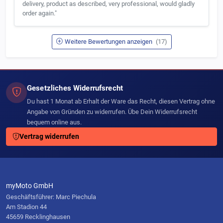
delivery, product as described, very professional, would gladly
order again."
Weitere Bewertungen anzeigen
(17)
Gesetzliches Widerrufsrecht
Du hast 1 Monat ab Erhalt der Ware das Recht, diesen Vertrag ohne
Angabe von Gründen zu widerrufen. Übe Dein Widerrufsrecht
bequem online aus.
Vertrag widerrufen
myMoto GmbH
Geschäftsführer: Marc Piechula
Am Stadion 44
45659 Recklinghausen