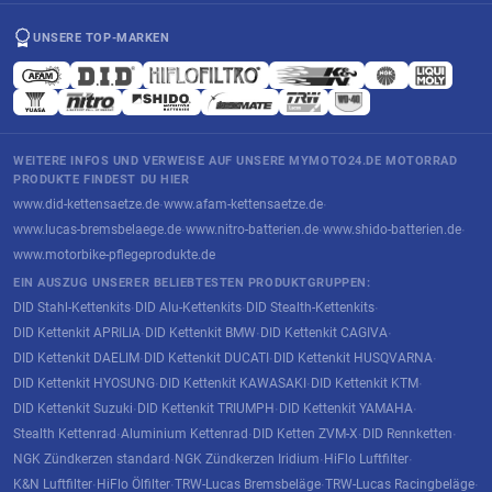
UNSERE TOP-MARKEN
WEITERE INFOS UND VERWEISE AUF UNSERE MYMOTO24.DE MOTORRAD
PRODUKTE FINDEST DU HIER
www.did-kettensaetze.de
www.afam-kettensaetze.de
·
·
www.lucas-bremsbelaege.de
www.nitro-batterien.de
www.shido-batterien.de
·
·
·
www.motorbike-pflegeprodukte.de
EIN AUSZUG UNSERER BELIEBTESTEN PRODUKTGRUPPEN:
DID Stahl-Kettenkits
DID Alu-Kettenkits
DID Stealth-Kettenkits
·
·
·
DID Kettenkit APRILIA
DID Kettenkit BMW
DID Kettenkit CAGIVA
·
·
·
DID Kettenkit DAELIM
DID Kettenkit DUCATI
DID Kettenkit HUSQVARNA
·
·
·
DID Kettenkit HYOSUNG
DID Kettenkit KAWASAKI
DID Kettenkit KTM
·
·
·
DID Kettenkit Suzuki
DID Kettenkit TRIUMPH
DID Kettenkit YAMAHA
·
·
·
Stealth Kettenrad
Aluminium Kettenrad
DID Ketten ZVM-X
DID Rennketten
·
·
·
·
NGK Zündkerzen standard
NGK Zündkerzen Iridium
HiFlo Luftfilter
·
·
·
K&N Luftfilter
HiFlo Ölfilter
TRW-Lucas Bremsbeläge
TRW-Lucas Racingbeläge
·
·
·
·