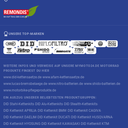
UNSERE TOP-MARKEN
WEITERE INFOS UND VERWEISE AUF UNSERE MYMOTO24.DE MOTORRAD
PRODUKTE FINDEST DU HIER
www.did-kettensaetze.de
www.afam-kettensaetze.de
·
·
www.lucas-bremsbelaege.de
www.nitro-batterien.de
www.shido-batterien.de
·
·
·
www.motorbike-pflegeprodukte.de
EIN AUSZUG UNSERER BELIEBTESTEN PRODUKTGRUPPEN:
DID Stahl-Kettenkits
DID Alu-Kettenkits
DID Stealth-Kettenkits
·
·
·
DID Kettenkit APRILIA
DID Kettenkit BMW
DID Kettenkit CAGIVA
·
·
·
DID Kettenkit DAELIM
DID Kettenkit DUCATI
DID Kettenkit HUSQVARNA
·
·
·
DID Kettenkit HYOSUNG
DID Kettenkit KAWASAKI
DID Kettenkit KTM
·
·
·