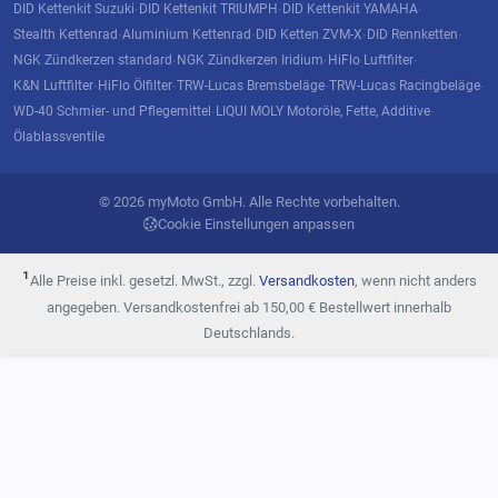
DID Kettenkit Suzuki
DID Kettenkit TRIUMPH
DID Kettenkit YAMAHA
·
·
·
Stealth Kettenrad
Aluminium Kettenrad
DID Ketten ZVM-X
DID Rennketten
·
·
·
·
NGK Zündkerzen standard
NGK Zündkerzen Iridium
HiFlo Luftfilter
·
·
·
K&N Luftfilter
HiFlo Ölfilter
TRW-Lucas Bremsbeläge
TRW-Lucas Racingbeläge
·
·
·
·
WD-40 Schmier- und Pflegemittel
LIQUI MOLY Motoröle, Fette, Additive
·
·
Ölablassventile
© 2026 myMoto GmbH. Alle Rechte vorbehalten.
Cookie Einstellungen anpassen
¹
Alle Preise inkl. gesetzl. MwSt., zzgl.
Versandkosten
, wenn nicht anders
angegeben. Versandkostenfrei ab 150,00 € Bestellwert innerhalb
Deutschlands.