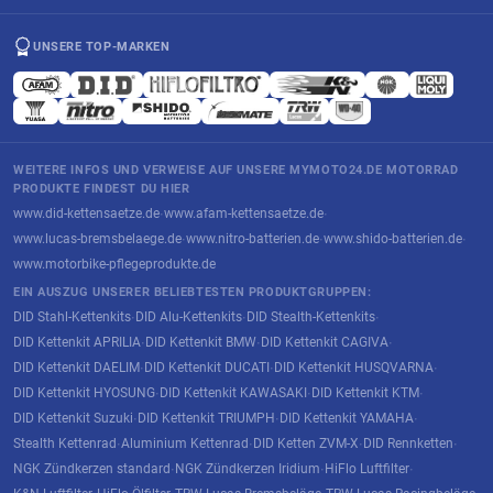
UNSERE TOP-MARKEN
WEITERE INFOS UND VERWEISE AUF UNSERE MYMOTO24.DE MOTORRAD
PRODUKTE FINDEST DU HIER
www.did-kettensaetze.de
www.afam-kettensaetze.de
·
·
www.lucas-bremsbelaege.de
www.nitro-batterien.de
www.shido-batterien.de
·
·
·
www.motorbike-pflegeprodukte.de
EIN AUSZUG UNSERER BELIEBTESTEN PRODUKTGRUPPEN:
DID Stahl-Kettenkits
DID Alu-Kettenkits
DID Stealth-Kettenkits
·
·
·
DID Kettenkit APRILIA
DID Kettenkit BMW
DID Kettenkit CAGIVA
·
·
·
DID Kettenkit DAELIM
DID Kettenkit DUCATI
DID Kettenkit HUSQVARNA
·
·
·
DID Kettenkit HYOSUNG
DID Kettenkit KAWASAKI
DID Kettenkit KTM
·
·
·
DID Kettenkit Suzuki
DID Kettenkit TRIUMPH
DID Kettenkit YAMAHA
·
·
·
Stealth Kettenrad
Aluminium Kettenrad
DID Ketten ZVM-X
DID Rennketten
·
·
·
·
NGK Zündkerzen standard
NGK Zündkerzen Iridium
HiFlo Luftfilter
·
·
·