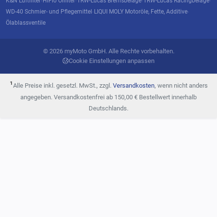
K&N Luftfilter
HiFlo Ölfilter
TRW-Lucas Bremsbeläge
TRW-Lucas Racingbeläge
·
·
·
·
WD-40 Schmier- und Pflegemittel
LIQUI MOLY Motoröle, Fette, Additive
·
·
Ölablassventile
© 2026 myMoto GmbH. Alle Rechte vorbehalten.
Cookie Einstellungen anpassen
¹
Alle Preise inkl. gesetzl. MwSt., zzgl.
Versandkosten
, wenn nicht anders
angegeben. Versandkostenfrei ab 150,00 € Bestellwert innerhalb
Deutschlands.