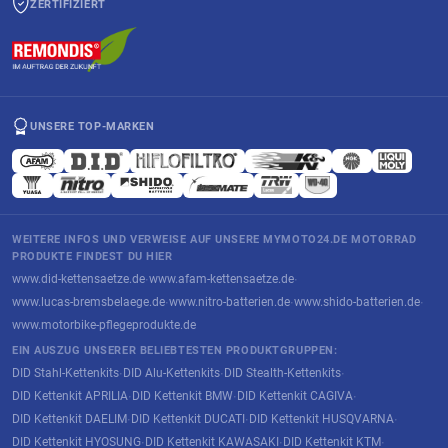
ZERTIFIZIERT
UNSERE TOP-MARKEN
WEITERE INFOS UND VERWEISE AUF UNSERE MYMOTO24.DE MOTORRAD
PRODUKTE FINDEST DU HIER
www.did-kettensaetze.de
www.afam-kettensaetze.de
·
·
www.lucas-bremsbelaege.de
www.nitro-batterien.de
www.shido-batterien.de
·
·
·
www.motorbike-pflegeprodukte.de
EIN AUSZUG UNSERER BELIEBTESTEN PRODUKTGRUPPEN:
DID Stahl-Kettenkits
DID Alu-Kettenkits
DID Stealth-Kettenkits
·
·
·
DID Kettenkit APRILIA
DID Kettenkit BMW
DID Kettenkit CAGIVA
·
·
·
DID Kettenkit DAELIM
DID Kettenkit DUCATI
DID Kettenkit HUSQVARNA
·
·
·
DID Kettenkit HYOSUNG
DID Kettenkit KAWASAKI
DID Kettenkit KTM
·
·
·