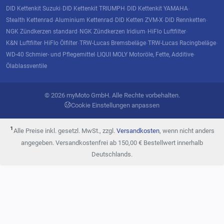
DID Kettenkit Suzuki
DID Kettenkit TRIUMPH
DID Kettenkit YAMAHA
·
·
·
Stealth Kettenrad
Aluminium Kettenrad
DID Ketten ZVM-X
DID Rennketten
·
·
·
·
NGK Zündkerzen standard
NGK Zündkerzen Iridium
HiFlo Luftfilter
·
·
·
K&N Luftfilter
HiFlo Ölfilter
TRW-Lucas Bremsbeläge
TRW-Lucas Racingbeläge
·
·
·
·
WD-40 Schmier- und Pflegemittel
LIQUI MOLY Motoröle, Fette, Additive
·
·
Ölablassventile
© 2026 myMoto GmbH. Alle Rechte vorbehalten.
Cookie Einstellungen anpassen
¹
Alle Preise inkl. gesetzl. MwSt., zzgl.
Versandkosten
, wenn nicht anders
angegeben. Versandkostenfrei ab 150,00 € Bestellwert innerhalb
Deutschlands.