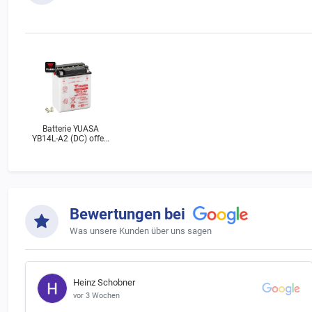
verdichte
Batteriepfan
Starterbatter
Batterie YUASA
YB14L-A2 (DC) offen
chemischen 
ohne Säure
Batteriegeset
Erhebung und
Wir, die myM
verpflichtet 
Bewertungen bei
diesem Pfand
Was unsere Kunden über uns sagen
Aufgrund der
nicht als st
Heinz Schobner
Bei Rück
vor 3 Wochen
erstattet.