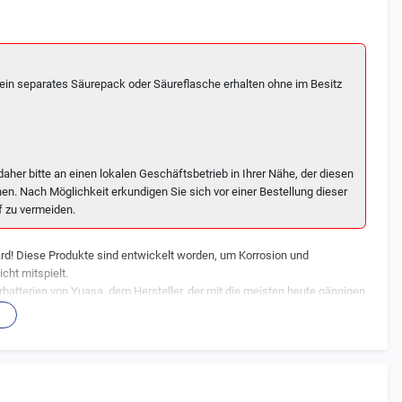
in separates Säurepack oder Säureflasche erhalten ohne im Besitz
aher bitte an einen lokalen Geschäftsbetrieb in Ihrer Nähe, der diesen
en. Nach Möglichkeit erkundigen Sie sich vor einer Bestellung dieser
f zu vermeiden.
ndard! Diese Produkte sind entwickelt worden, um Korrosion und
cht mitspielt.
rbatterien von Yuasa, dem Hersteller, der mit die meisten heute gängigen
on Yuasa Batterien:
ventionellen oder YuMicron Batterien]
.
er Batterie ohne Auslaufen der Säure.