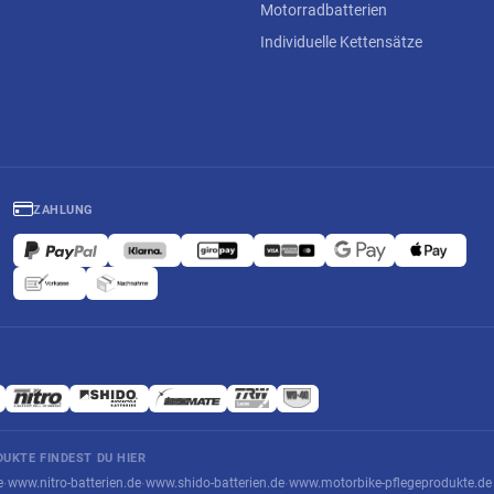
Motorradbatterien
Individuelle Kettensätze
ZAHLUNG
UKTE FINDEST DU HIER
e
www.nitro-batterien.de
www.shido-batterien.de
www.motorbike-pflegeprodukte.de
·
·
·