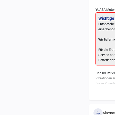
YUASA Motorr
Wichtige 
Entspreche
einer behö
Wir liefern
Für die Ers
Service anb
Batteriear
Der industrie
Vibrationen z
Diese Zuverlä
Motorradbatte
Hochwert
"Thru-Par
Alterna
Einzigart