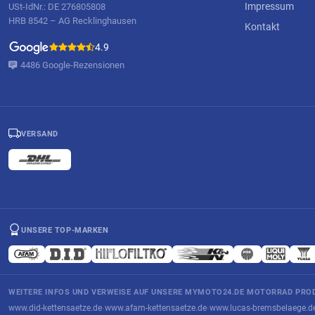
Impressum
USt-IdNr.: DE 276805808
HRB 8542 – AG Recklinghausen
Kontakt
4.9
4486 Google-Rezensionen
VERSAND
UNSERE TOP-MARKEN
WEITERE INFOS UND VERWEISE AUF UNSERE MYMOTO24.DE MOTORRAD PROD
www.did-kettensaetze.de
www.afam-kettensaetze.de
www.lucas-bremsbelaege.d
·
·