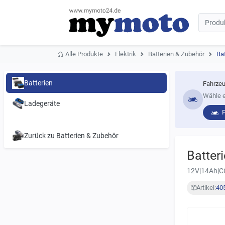
Alle Produkte
Elektrik
Batterien & Zubehör
Bat
Batterien
Fahrzeu
Wähle e
Ladegeräte
Zurück zu Batterien & Zubehör
Batter
12V|14Ah|C
Artikel:
40