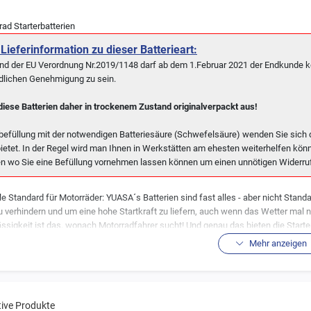
ad Starterbatterien
Lieferinformation zu dieser Batterieart:
nd der EU Verordnung Nr.2019/1148 darf ab dem 1.Februar 2021 der Endkunde ke
rdlichen Genehmigung zu sein.
 diese Batterien daher in trockenem Zustand originalverpackt aus!
tbefüllung mit der notwendigen Batteriesäure (Schwefelsäure) wenden Sie sich d
ietet. In der Regel wird man Ihnen in Werkstätten am ehesten weiterhelfen könn
ten wo Sie eine Befüllung vornehmen lassen können um einen unnötigen Widerru
lle Standard für Motorräder: YUASA´s Batterien sind fast alles - aber nicht Sta
u verhindern und um eine hohe Startkraft zu liefern, auch wenn das Wetter mal ni
ssigkeit ist das, wonach Motorradfahrer sucht! Und genau das bieten die Starte
rien selbst mit entwickelt hat. Hier ein Auszug der besonderen Eigenschaften v
Mehr anzeigen
ige Glasmatten
verhindern Vibrationsschäden (AGM Technologie)
[nicht in kon
tition-Design"
- ermöglicht einen kurzen Weg mit weniger Widerstand.
tive Produkte
ig versiegelte Anschlüsse
verhindern Korrosion - für eine längere Lebensdauer d