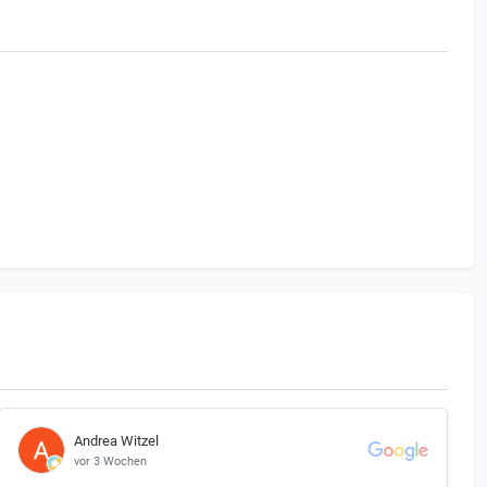
ierzu sind sie mit dem Symbol einer durchgestrichenen Mülltonne mit dem
 Schwermetalls (Pb=Blei) versehen. Endverbraucher sind nach dem
r an eine kommunale Sammelstelle zurückzugeben!
tteriegesetz gemäß §10 (geltende Fassung vom 26.11.2015) gesetzlich
R 7,50 zu erheben. Unsere Batterie-Preise verstehen sich daher zuzüglich
glich (schadstoffhaltige, möglicherweise beschädigte Produkte dürfen
er zwei Möglichkeiten zur Erstattung des Pfandwertes an:
Andrea Witzel
Büro, Am Stadion 44 in 45659 Recklinghausen, wird das Pfand sofort
vor 3 Wochen