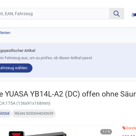
terien
gspezifischer Artikel
in Fahrzeug aus, um zu prüfen, ob dieser Artikel passt.
Fahrzeug wählen
ie YUASA YB14L-A2 (DC) offen ohne Säu
CA:175A (136x91x168mm)
50068
EAN:
5050694030659
Sonde
1 / 5