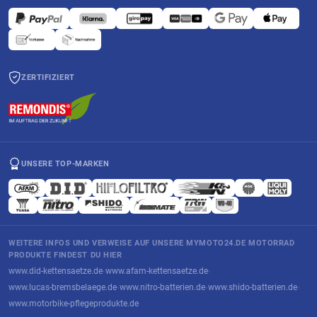
Schwefelsäure, die sehr ätzend ist. Hier ist eine kleine Checkliste, um
diese beiden Gefahren unter Kontrolle zu halten:
ABSOLUTES RAUCHVERBOT, KEINERLEI FUNKEN ODER OFFENES
FEUER in der der Nähe der Batterie. Batterien können Wasserstoff und
Sauerstoff entwickeln, welche Knallgas bilden können. Wenn sich die
ZERTIFIZIERT
Gase entzünden, kann die Batterie dabei zerstört werden.
Bei konventionellen Standard-Batterien muss die Abdeckung für die
Entlüftung beim Laden entfernt werden, damit für ausreichend
Belüftung gesorgt wird. Eine erhöhte Konzentration von Wasserstoff
und Sauerstoff in der Batterie, oder im Raum wo die Batterie geladen
wird, stellt ein großes Gefahrenpotential dar.
UNSERE TOP-MARKEN
Sobald sich die Batterie beim Laden sehr stark erwärmt, sofort das
Laden einstellen und die Batterie abkühlen lassen. Hitze fügt den
inneren Platten Schaden zu und eine zu heiße Batterie kann über
langere Zeit kaputt gehen.
Die rote Abdeckkappe darf niemals zurück auf die Batterie gesetzt
WEITERE INFOS UND VERWEISE AUF UNSERE MYMOTO24.DE MOTORRAD
werden, wenn sie einmal entfernt wurde, ansonsten könnten die
PRODUKTE FINDEST DU HIER
eingeschlossenen Gase in der Batterie explodieren. Um auch an
www.did-kettensaetze.de
www.afam-kettensaetze.de
·
·
anderen Stellen das Eindringen von Gasen zu verhindern, stellen Sie
www.lucas-bremsbelaege.de
www.nitro-batterien.de
www.shido-batterien.de
sicher, dass der Entlüftungsschlauch keinen Knick hat und nicht
·
·
·
blockiert ist.
www.motorbike-pflegeprodukte.de