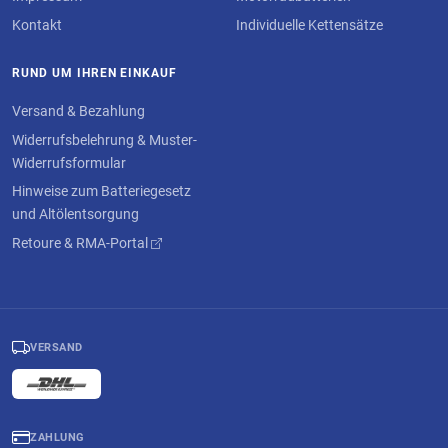
Versand nicht möglich (schadstoffhaltige, möglicherweise beschädigte
Kontakt
Individuelle Kettensätze
Produkte dürfen nicht als standard Pakete versendet werden). Aus
diesem Grund bietet wir dem Endverbraucher zwei Möglichkeiten zur
Erstattung des Pfandwertes an:
RUND UM IHREN EINKAUF
Bei Rückgabe der verbrauchten Batterie und Vorlage der
Versand & Bezahlung
Pfandrechnung in unserem Büro, Am Stadion 44 in 45659
Recklinghausen, wird das Pfand sofort erstattet.
Widerrufsbelehrung & Muster-
Widerrufsformular
Alternativ kann der Endverbraucher die Altbatterie auch bei einer
kommunalen Sammelstelle abgeben, dort die Rechnung abstempeln
Hinweise zum Batteriegesetz
oder sich einen Rückgabebeleg ausstellen lassen und uns per
und Altölentsorgung
Briefpost, per Fax oder auch eingescannt per Mail einsenden. In
Retoure & RMA-Portal
beiden Fällen erstatten wir das Pfand auf Ihr Bank- oder Paypalkonto,
je nach ursprünglicher Zahlung. Bei damaliger Nachnahme die Angabe
Ihrer Kontonummer nicht vergessen.
Beachten Sie hierbei bitte, das
der eingereichte Entsorgungsbeleg dabei nicht älter als 14 Tage sein
darf um die Erstattung zu beantragen.
VERSAND
Sicherheit
Selbst Batterien können gefährlich sein, wenn Ihr nicht richtig mit ihnen
umzugehen wisst. Wenn Ihr Euch an ein paar einfache Regeln haltet,
kann aber nichts passieren. Ganz wichtig sind zwei Dinge: Explosive
Gase, die während des Ladevorgangs der Batterie entstehen und
ZAHLUNG