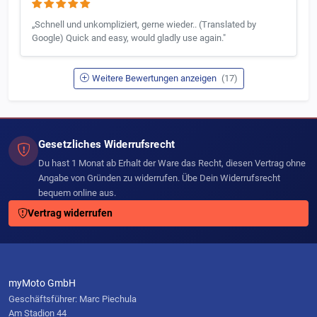
„Schnell und unkompliziert, gerne wieder.. (Translated by
Google) Quick and easy, would gladly use again."
Weitere Bewertungen anzeigen
(17)
Gesetzliches Widerrufsrecht
Du hast 1 Monat ab Erhalt der Ware das Recht, diesen Vertrag ohne
Angabe von Gründen zu widerrufen. Übe Dein Widerrufsrecht
bequem online aus.
Vertrag widerrufen
myMoto GmbH
Geschäftsführer: Marc Piechula
Am Stadion 44