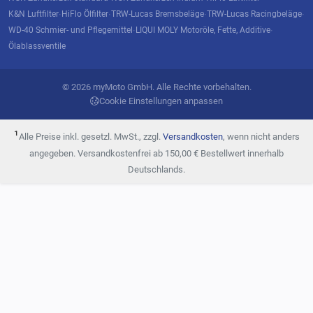
K&N Luftfilter
HiFlo Ölfilter
TRW-Lucas Bremsbeläge
TRW-Lucas Racingbeläge
·
·
·
·
WD-40 Schmier- und Pflegemittel
LIQUI MOLY Motoröle, Fette, Additive
·
·
Ölablassventile
© 2026 myMoto GmbH. Alle Rechte vorbehalten.
Cookie Einstellungen anpassen
¹
Alle Preise inkl. gesetzl. MwSt., zzgl.
Versandkosten
, wenn nicht anders
angegeben. Versandkostenfrei ab 150,00 € Bestellwert innerhalb
Deutschlands.