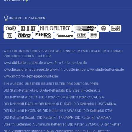
UNSERE TOP-MARKEN
WEITERE INFOS UND VERWEISE AUF UNSERE MYMOTO24.DE MOTORRAD
PRODUKTE FINDEST DU HIER
www.did-kettensaetze.de
www.afam-kettensaetze.de
·
·
www.lucas-bremsbelaege.de
www.nitro-batterien.de
www.shido-batterien.de
·
·
·
www.motorbike-pflegeprodukte.de
EIN AUSZUG UNSERER BELIEBTESTEN PRODUKTGRUPPEN:
DID Stahl-Kettenkits
DID Alu-Kettenkits
DID Stealth-Kettenkits
·
·
·
DID Kettenkit APRILIA
DID Kettenkit BMW
DID Kettenkit CAGIVA
·
·
·
DID Kettenkit DAELIM
DID Kettenkit DUCATI
DID Kettenkit HUSQVARNA
·
·
·
DID Kettenkit HYOSUNG
DID Kettenkit KAWASAKI
DID Kettenkit KTM
·
·
·
DID Kettenkit Suzuki
DID Kettenkit TRIUMPH
DID Kettenkit YAMAHA
·
·
·
Stealth Kettenrad
Aluminium Kettenrad
DID Ketten ZVM-X
DID Rennketten
·
·
·
·
NGK Zündkerzen standard
NGK Zündkerzen Iridium
HiFlo Luftfilter
·
·
·