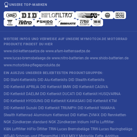
UNSERE TOP-MARKEN
WEITERE INFOS UND VERWEISE AUF UNSERE MYMOTO24.DE MOTORRAD
PRODUKTE FINDEST DU HIER
www.did-kettensaetze.de
www.afam-kettensaetze.de
·
·
www.lucas-bremsbelaege.de
www.nitro-batterien.de
www.shido-batterien.de
·
·
·
www.motorbike-pflegeprodukte.de
EIN AUSZUG UNSERER BELIEBTESTEN PRODUKTGRUPPEN:
DID Stahl-Kettenkits
DID Alu-Kettenkits
DID Stealth-Kettenkits
·
·
·
DID Kettenkit APRILIA
DID Kettenkit BMW
DID Kettenkit CAGIVA
·
·
·
DID Kettenkit DAELIM
DID Kettenkit DUCATI
DID Kettenkit HUSQVARNA
·
·
·
DID Kettenkit HYOSUNG
DID Kettenkit KAWASAKI
DID Kettenkit KTM
·
·
·
DID Kettenkit Suzuki
DID Kettenkit TRIUMPH
DID Kettenkit YAMAHA
·
·
·
Stealth Kettenrad
Aluminium Kettenrad
DID Ketten ZVM-X
DID Rennketten
·
·
·
·
NGK Zündkerzen standard
NGK Zündkerzen Iridium
HiFlo Luftfilter
·
·
·
K&N Luftfilter
HiFlo Ölfilter
TRW-Lucas Bremsbeläge
TRW-Lucas Racingbeläge
·
·
·
·
WD-40 Schmier- und Pflegemittel
LIQUI MOLY Motoröle, Fette, Additive
·
·