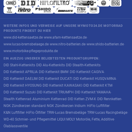
WEITERE INFOS UND VERWEISE AUF UNSERE MYMOTO24.DE MOTORRAD
PRODUKTE FINDEST DU HIER
www.did-kettensaetze.de
www.afam-kettensaetze.de
·
·
www.lucas-bremsbelaege.de
www.nitro-batterien.de
www.shido-batterien.de
·
·
·
www.motorbike-pflegeprodukte.de
EIN AUSZUG UNSERER BELIEBTESTEN PRODUKTGRUPPEN:
DID Stahl-Kettenkits
DID Alu-Kettenkits
DID Stealth-Kettenkits
·
·
·
DID Kettenkit APRILIA
DID Kettenkit BMW
DID Kettenkit CAGIVA
·
·
·
DID Kettenkit DAELIM
DID Kettenkit DUCATI
DID Kettenkit HUSQVARNA
·
·
·
DID Kettenkit HYOSUNG
DID Kettenkit KAWASAKI
DID Kettenkit KTM
·
·
·
DID Kettenkit Suzuki
DID Kettenkit TRIUMPH
DID Kettenkit YAMAHA
·
·
·
Stealth Kettenrad
Aluminium Kettenrad
DID Ketten ZVM-X
DID Rennketten
·
·
·
·
NGK Zündkerzen standard
NGK Zündkerzen Iridium
HiFlo Luftfilter
·
·
·
K&N Luftfilter
HiFlo Ölfilter
TRW-Lucas Bremsbeläge
TRW-Lucas Racingbeläge
·
·
·
·
WD-40 Schmier- und Pflegemittel
LIQUI MOLY Motoröle, Fette, Additive
·
·
Ölablassventile