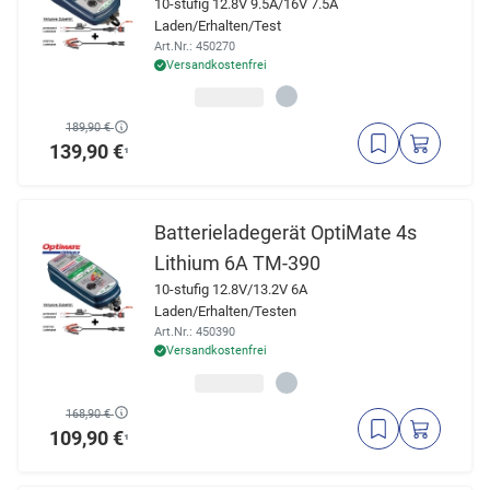
10-stufig 12.8V 9.5A/16V 7.5A
Laden/Erhalten/Test
Art.Nr.: 450270
Versandkostenfrei
189,90 €
139,90 €
¹
Batterieladegerät OptiMate 4s
Lithium 6A TM-390
10-stufig 12.8V/13.2V 6A
Laden/Erhalten/Testen
Art.Nr.: 450390
Versandkostenfrei
168,90 €
109,90 €
¹