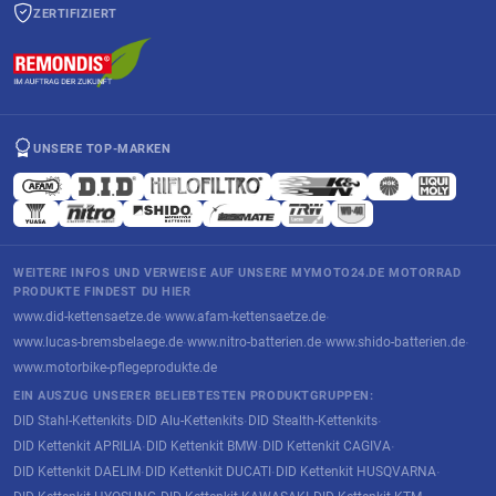
ZERTIFIZIERT
UNSERE TOP-MARKEN
WEITERE INFOS UND VERWEISE AUF UNSERE MYMOTO24.DE MOTORRAD
PRODUKTE FINDEST DU HIER
www.did-kettensaetze.de
www.afam-kettensaetze.de
·
·
www.lucas-bremsbelaege.de
www.nitro-batterien.de
www.shido-batterien.de
·
·
·
www.motorbike-pflegeprodukte.de
EIN AUSZUG UNSERER BELIEBTESTEN PRODUKTGRUPPEN:
DID Stahl-Kettenkits
DID Alu-Kettenkits
DID Stealth-Kettenkits
·
·
·
DID Kettenkit APRILIA
DID Kettenkit BMW
DID Kettenkit CAGIVA
·
·
·
DID Kettenkit DAELIM
DID Kettenkit DUCATI
DID Kettenkit HUSQVARNA
·
·
·