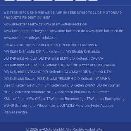
WEITERE INFOS UND VERWEISE AUF UNSERE MYMOTO24.DE MOTORRAD
PRODUKTE FINDEST DU HIER
www.did-kettensaetze.de
www.afam-kettensaetze.de
·
·
www.lucas-bremsbelaege.de
www.nitro-batterien.de
www.shido-batterien.de
·
·
·
www.motorbike-pflegeprodukte.de
EIN AUSZUG UNSERER BELIEBTESTEN PRODUKTGRUPPEN:
DID Stahl-Kettenkits
DID Alu-Kettenkits
DID Stealth-Kettenkits
·
·
·
DID Kettenkit APRILIA
DID Kettenkit BMW
DID Kettenkit CAGIVA
·
·
·
DID Kettenkit DAELIM
DID Kettenkit DUCATI
DID Kettenkit HUSQVARNA
·
·
·
DID Kettenkit HYOSUNG
DID Kettenkit KAWASAKI
DID Kettenkit KTM
·
·
·
DID Kettenkit Suzuki
DID Kettenkit TRIUMPH
DID Kettenkit YAMAHA
·
·
·
Stealth Kettenrad
Aluminium Kettenrad
DID Ketten ZVM-X
DID Rennketten
·
·
·
·
NGK Zündkerzen standard
NGK Zündkerzen Iridium
HiFlo Luftfilter
·
·
·
K&N Luftfilter
HiFlo Ölfilter
TRW-Lucas Bremsbeläge
TRW-Lucas Racingbeläge
·
·
·
·
WD-40 Schmier- und Pflegemittel
LIQUI MOLY Motoröle, Fette, Additive
·
·
Ölablassventile
© 2026 myMoto GmbH. Alle Rechte vorbehalten.