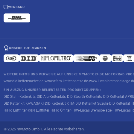
VERSAND
UNSERE TOP-MARKEN
WEITERE INFOS UND VERWEISE AUF UNSERE MYMOTO24.DE MOTORRAD PROD
www.did-kettensaetze.de
www.afam-kettensaetze.de
www.lucas-bremsbelaege.d
·
·
EIN AUSZUG UNSERER BELIEBTESTEN PRODUKTGRUPPEN:
DID Stahl-Kettenkits
DID Alu-Kettenkits
DID Stealth-Kettenkits
DID Kettenkit APRI
·
·
·
DID Kettenkit KAWASAKI
DID Kettenkit KTM
DID Kettenkit Suzuki
DID Kettenkit
·
·
·
HiFlo Luftfilter
K&N Luftfilter
HiFlo Ölfilter
TRW-Lucas Bremsbeläge
TRW-Lucas R
·
·
·
·
© 2026 myMoto GmbH. Alle Rechte vorbehalten.