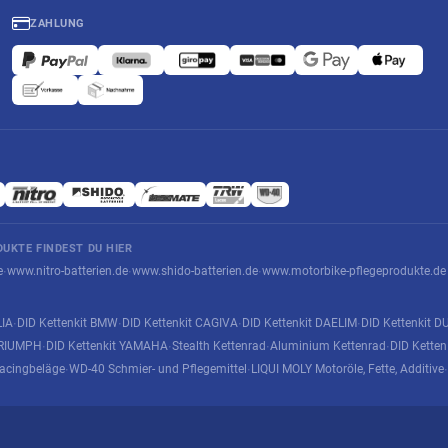
ZAHLUNG
UKTE FINDEST DU HIER
e
www.nitro-batterien.de
www.shido-batterien.de
www.motorbike-pflegeprodukte.de
·
·
·
LIA
DID Kettenkit BMW
DID Kettenkit CAGIVA
DID Kettenkit DAELIM
DID Kettenkit D
·
·
·
·
 TRIUMPH
DID Kettenkit YAMAHA
Stealth Kettenrad
Aluminium Kettenrad
DID Kette
·
·
·
·
acingbeläge
WD-40 Schmier- und Pflegemittel
LIQUI MOLY Motoröle, Fette, Additive
·
·
·