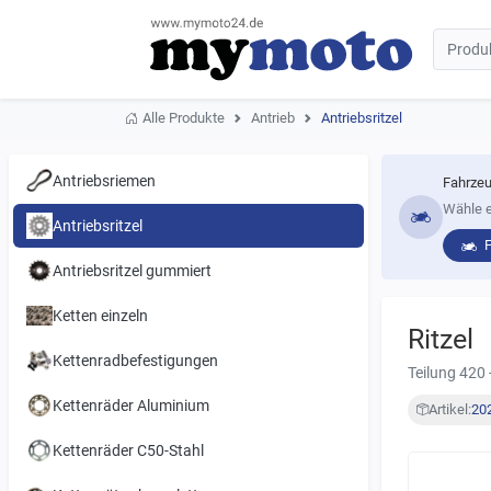
Alle Produkte
Antrieb
Antriebsritzel
Antriebsriemen
Fahrzeu
Wähle e
Antriebsritzel
Antriebsritzel gummiert
Ketten einzeln
Ritzel
Kettenradbefestigungen
Teilung 420 
Kettenräder Aluminium
Artikel:
20
Kettenräder C50-Stahl