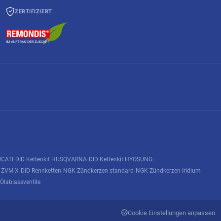
ZERTIFIZIERT
UCATI
DID Kettenkit HUSQVARNA
DID Kettenkit HYOSUNG
·
·
·
n ZVM-X
DID Rennketten
NGK Zündkerzen standard
NGK Zündkerzen Iridium
·
·
·
·
Ölablassventile
Cookie Einstellungen anpassen