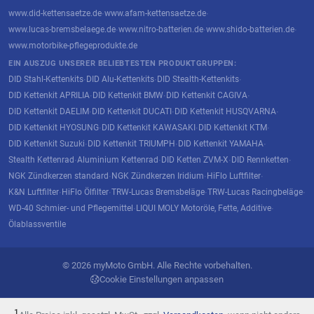
www.did-kettensaetze.de
www.afam-kettensaetze.de
·
·
www.lucas-bremsbelaege.de
www.nitro-batterien.de
www.shido-batterien.de
·
·
·
www.motorbike-pflegeprodukte.de
EIN AUSZUG UNSERER BELIEBTESTEN PRODUKTGRUPPEN:
DID Stahl-Kettenkits
DID Alu-Kettenkits
DID Stealth-Kettenkits
·
·
·
DID Kettenkit APRILIA
DID Kettenkit BMW
DID Kettenkit CAGIVA
·
·
·
DID Kettenkit DAELIM
DID Kettenkit DUCATI
DID Kettenkit HUSQVARNA
·
·
·
DID Kettenkit HYOSUNG
DID Kettenkit KAWASAKI
DID Kettenkit KTM
·
·
·
DID Kettenkit Suzuki
DID Kettenkit TRIUMPH
DID Kettenkit YAMAHA
·
·
·
Stealth Kettenrad
Aluminium Kettenrad
DID Ketten ZVM-X
DID Rennketten
·
·
·
·
NGK Zündkerzen standard
NGK Zündkerzen Iridium
HiFlo Luftfilter
·
·
·
K&N Luftfilter
HiFlo Ölfilter
TRW-Lucas Bremsbeläge
TRW-Lucas Racingbeläge
·
·
·
·
WD-40 Schmier- und Pflegemittel
LIQUI MOLY Motoröle, Fette, Additive
·
·
Ölablassventile
© 2026 myMoto GmbH. Alle Rechte vorbehalten.
Cookie Einstellungen anpassen
¹