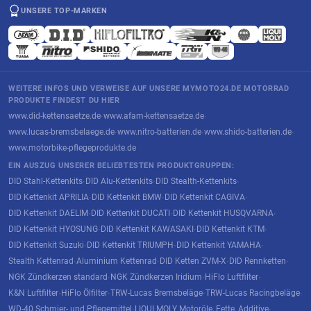
UNSERE TOP-MARKEN
WEITERE INFOS UND VERWEISE AUF UNSERE MYMOTO24.DE MOTORRAD
PRODUKTE FINDEST DU HIER
www.did-kettensaetze.de
www.afam-kettensaetze.de
·
·
www.lucas-bremsbelaege.de
www.nitro-batterien.de
www.shido-batterien.de
·
·
·
www.motorbike-pflegeprodukte.de
EIN AUSZUG UNSERER BELIEBTESTEN PRODUKTGRUPPEN:
DID Stahl-Kettenkits
DID Alu-Kettenkits
DID Stealth-Kettenkits
·
·
·
DID Kettenkit APRILIA
DID Kettenkit BMW
DID Kettenkit CAGIVA
·
·
·
DID Kettenkit DAELIM
DID Kettenkit DUCATI
DID Kettenkit HUSQVARNA
·
·
·
DID Kettenkit HYOSUNG
DID Kettenkit KAWASAKI
DID Kettenkit KTM
·
·
·
DID Kettenkit Suzuki
DID Kettenkit TRIUMPH
DID Kettenkit YAMAHA
·
·
·
Stealth Kettenrad
Aluminium Kettenrad
DID Ketten ZVM-X
DID Rennketten
·
·
·
·
NGK Zündkerzen standard
NGK Zündkerzen Iridium
HiFlo Luftfilter
·
·
·
K&N Luftfilter
HiFlo Ölfilter
TRW-Lucas Bremsbeläge
TRW-Lucas Racingbeläge
·
·
·
·
WD-40 Schmier- und Pflegemittel
LIQUI MOLY Motoröle, Fette, Additive
·
·