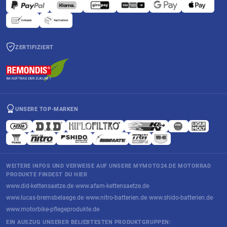
ZERTIFIZIERT
UNSERE TOP-MARKEN
WEITERE INFOS UND VERWEISE AUF UNSERE MYMOTO24.DE MOTORRAD
PRODUKTE FINDEST DU HIER
www.did-kettensaetze.de
www.afam-kettensaetze.de
·
·
www.lucas-bremsbelaege.de
www.nitro-batterien.de
www.shido-batterien.de
·
·
·
www.motorbike-pflegeprodukte.de
EIN AUSZUG UNSERER BELIEBTESTEN PRODUKTGRUPPEN: