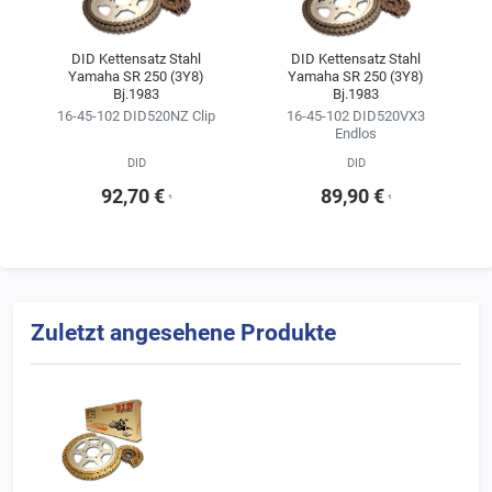
Kitkonfigurator ändern.
Wir empfehlen, sich für die Kette im Kettensatz stets an der
DID Kettensatz Stahl
DID Kettensatz Stahl
Yamaha SR 250 (3Y8)
Yamaha SR 250 (3Y8)
Erstausrüsterqualität zu orientieren
Bj.1983
Bj.1983
(siehe Ergebnisse der Fahrzeugsuche).
16-45-102 DID520NZ Clip
16-45-102 DID520VX3
Endlos
DID
DID
92,70 €
89,90 €
¹
¹
Zuletzt angesehene Produkte