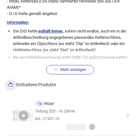
- Ritzel, Kettenrad (C50-Stahl) namhafter Hersteller (bei uns i.d.R.
AFAM)*
- D.I.D Kette gemäß Angebot.
Information:
Die DID Kette
enthält immer
, sofern nicht endlos, auch ein in der
Artikelbeschreibung angegebenes passendes Kettenschloss,
entweder ein Clipschloss (es steht "Clip" im Artikeltext) oder ein
Hohlnietschloss (es steht "Niet" im Artikeltext)!
Bei der Kettenbezeichnung steht (G&B) für gold/schwarze Ketten
und (G&G) für gold/goldene Ketten und (S&S) ür silber/silber Ketten.
Mehr anzeigen
Normale, stahlfarbene Ketten (genannt schwarz), haben keine
Zusatzbezeichnung.
Wichtige Info in Bezug zu den Teilen im Kettensatz:
Wir, die myMoto
Enthaltene Produkte
GmbH, pflegen unsere Datenbank mit großer Sorgfalt. Dennoch gibt
es immer wieder Modellabweichungen zu den bestehenden
Datenblättern der Fahrzeughersteller, daher weisen wir ausdrücklich
1x
Ritzel
die absolute Richtigkeit der von uns hier angezeigten
Teilung 520 - 16 Zähne
Fahrzeugzuordnungen zu dem angebotenen Artikel von uns. Bei
Art.: 21301-16
vielen Fahrzeugen wurden auch gerne mal undokumentierte
Änderungen seitens der Hersteller durchgeführt, so dass die hier
aufgeführte Kitkomobination nicht immer zu 100% passen muss.
Auch Änderungen der Besitzer bei älteren Fahrzeugen sind keine