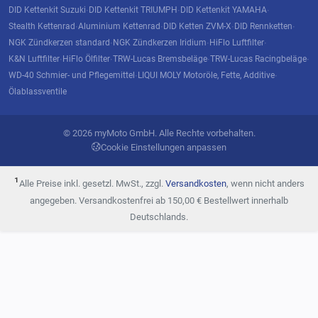
DID Kettenkit Suzuki
DID Kettenkit TRIUMPH
DID Kettenkit YAMAHA
·
·
·
Stealth Kettenrad
Aluminium Kettenrad
DID Ketten ZVM-X
DID Rennketten
·
·
·
·
NGK Zündkerzen standard
NGK Zündkerzen Iridium
HiFlo Luftfilter
·
·
·
K&N Luftfilter
HiFlo Ölfilter
TRW-Lucas Bremsbeläge
TRW-Lucas Racingbeläge
·
·
·
·
WD-40 Schmier- und Pflegemittel
LIQUI MOLY Motoröle, Fette, Additive
·
·
Ölablassventile
© 2026 myMoto GmbH. Alle Rechte vorbehalten.
Cookie Einstellungen anpassen
¹
Alle Preise inkl. gesetzl. MwSt., zzgl.
Versandkosten
, wenn nicht anders
angegeben. Versandkostenfrei ab 150,00 € Bestellwert innerhalb
Deutschlands.