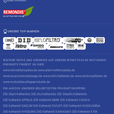
ZERTIFIZIERT
UNSERE TOP-MARKEN
WEITERE INFOS UND VERWEISE AUF UNSERE MYMOTO24.DE MOTORRAD
PRODUKTE FINDEST DU HIER
www.did-kettensaetze.de
www.afam-kettensaetze.de
·
·
www.lucas-bremsbelaege.de
www.nitro-batterien.de
www.shido-batterien.de
·
·
·
www.motorbike-pflegeprodukte.de
EIN AUSZUG UNSERER BELIEBTESTEN PRODUKTGRUPPEN:
DID Stahl-Kettenkits
DID Alu-Kettenkits
DID Stealth-Kettenkits
·
·
·
DID Kettenkit APRILIA
DID Kettenkit BMW
DID Kettenkit CAGIVA
·
·
·
DID Kettenkit DAELIM
DID Kettenkit DUCATI
DID Kettenkit HUSQVARNA
·
·
·
DID Kettenkit HYOSUNG
DID Kettenkit KAWASAKI
DID Kettenkit KTM
·
·
·