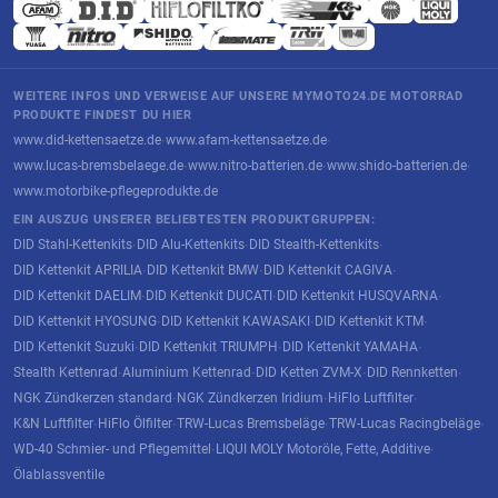
WEITERE INFOS UND VERWEISE AUF UNSERE MYMOTO24.DE MOTORRAD
PRODUKTE FINDEST DU HIER
www.did-kettensaetze.de
www.afam-kettensaetze.de
·
·
www.lucas-bremsbelaege.de
www.nitro-batterien.de
www.shido-batterien.de
·
·
·
www.motorbike-pflegeprodukte.de
EIN AUSZUG UNSERER BELIEBTESTEN PRODUKTGRUPPEN:
DID Stahl-Kettenkits
DID Alu-Kettenkits
DID Stealth-Kettenkits
·
·
·
DID Kettenkit APRILIA
DID Kettenkit BMW
DID Kettenkit CAGIVA
·
·
·
DID Kettenkit DAELIM
DID Kettenkit DUCATI
DID Kettenkit HUSQVARNA
·
·
·
DID Kettenkit HYOSUNG
DID Kettenkit KAWASAKI
DID Kettenkit KTM
·
·
·
DID Kettenkit Suzuki
DID Kettenkit TRIUMPH
DID Kettenkit YAMAHA
·
·
·
Stealth Kettenrad
Aluminium Kettenrad
DID Ketten ZVM-X
DID Rennketten
·
·
·
·
NGK Zündkerzen standard
NGK Zündkerzen Iridium
HiFlo Luftfilter
·
·
·
K&N Luftfilter
HiFlo Ölfilter
TRW-Lucas Bremsbeläge
TRW-Lucas Racingbeläge
·
·
·
·
WD-40 Schmier- und Pflegemittel
LIQUI MOLY Motoröle, Fette, Additive
·
·
Ölablassventile