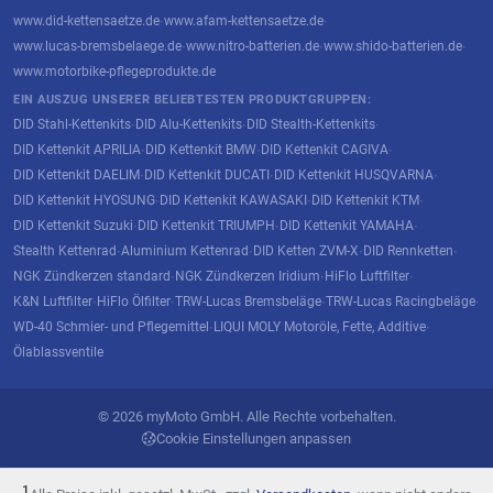
werden, wenn sie einmal entfernt wurde, ansonsten könnten die
www.did-kettensaetze.de
www.afam-kettensaetze.de
·
·
eingeschlossenen Gase in der Batterie explodieren. Um auch an
www.lucas-bremsbelaege.de
www.nitro-batterien.de
www.shido-batterien.de
·
·
·
anderen Stellen das Eindringen von Gasen zu verhindern, stellen Sie
sicher, dass der Entlüftungsschlauch keinen Knick hat und nicht
www.motorbike-pflegeprodukte.de
blockiert ist.
EIN AUSZUG UNSERER BELIEBTESTEN PRODUKTGRUPPEN:
Immer Schutzbekleidung für Augen, Hände und Körper tragen.
DID Stahl-Kettenkits
DID Alu-Kettenkits
DID Stealth-Kettenkits
·
·
·
Sofort Augen auswaschen, die mit Säure in Berührung gekommen
DID Kettenkit APRILIA
DID Kettenkit BMW
DID Kettenkit CAGIVA
·
·
·
sind, um sie zu neutralisieren und einen Arzt konsultieren.
DID Kettenkit DAELIM
DID Kettenkit DUCATI
DID Kettenkit HUSQVARNA
·
·
·
BITTE BEACHTET AUCH UNSERE SICHERHEITSHINWEISE
DID Kettenkit HYOSUNG
DID Kettenkit KAWASAKI
DID Kettenkit KTM
·
·
·
besonders auch für Li-Ionen Batterien im Reiter Download.
DID Kettenkit Suzuki
DID Kettenkit TRIUMPH
DID Kettenkit YAMAHA
·
·
·
Stealth Kettenrad
Aluminium Kettenrad
DID Ketten ZVM-X
DID Rennketten
·
·
·
·
NGK Zündkerzen standard
NGK Zündkerzen Iridium
HiFlo Luftfilter
·
·
·
K&N Luftfilter
HiFlo Ölfilter
TRW-Lucas Bremsbeläge
TRW-Lucas Racingbeläge
·
·
·
·
WD-40 Schmier- und Pflegemittel
LIQUI MOLY Motoröle, Fette, Additive
·
·
Ölablassventile
© 2026 myMoto GmbH. Alle Rechte vorbehalten.
Cookie Einstellungen anpassen
¹