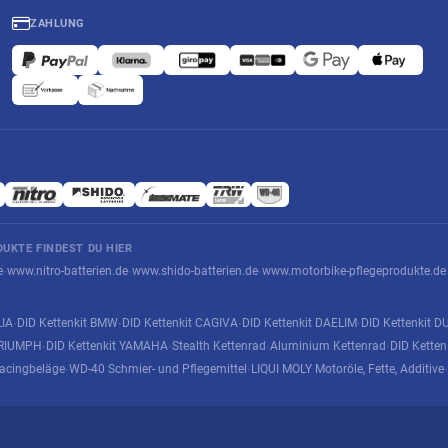
ZAHLUNG
UKTE FINDEST DU HIER
e
www.nitro-batterien.de
www.shido-batterien.de
www.motorbike-pflegeprodukte.de
·
·
·
LIA
DID Kettenkit BMW
DID Kettenkit CAGIVA
DID Kettenkit DAELIM
DID Kettenkit D
·
·
·
·
 TRIUMPH
DID Kettenkit YAMAHA
Stealth Kettenrad
Aluminium Kettenrad
DID Kette
·
·
·
·
acingbeläge
WD-40 Schmier- und Pflegemittel
LIQUI MOLY Motoröle, Fette, Additive
·
·
·