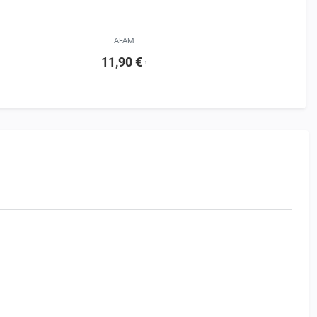
AFAM
11,90 €
¹