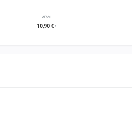
AFAM
10,90 €
¹