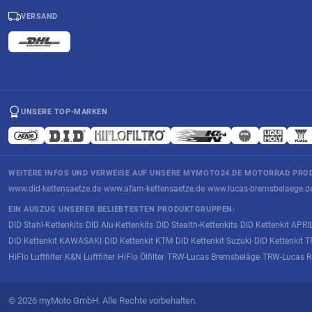
VERSAND
UNSERE TOP-MARKEN
WEITERE INFOS UND VERWEISE AUF UNSERE MYMOTO24.DE MOTORRAD PROD
www.did-kettensaetze.de
www.afam-kettensaetze.de
www.lucas-bremsbelaege.d
·
·
EIN AUSZUG UNSERER BELIEBTESTEN PRODUKTGRUPPEN:
DID Stahl-Kettenkits
DID Alu-Kettenkits
DID Stealth-Kettenkits
DID Kettenkit APRI
·
·
·
DID Kettenkit KAWASAKI
DID Kettenkit KTM
DID Kettenkit Suzuki
DID Kettenkit
·
·
·
HiFlo Luftfilter
K&N Luftfilter
HiFlo Ölfilter
TRW-Lucas Bremsbeläge
TRW-Lucas R
·
·
·
·
© 2026 myMoto GmbH. Alle Rechte vorbehalten.