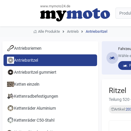
Alle Produkte
Antrieb
Antriebsritzel
Antriebsriemen
Fahrzeu
Wähle e
Antriebsritzel
Antriebsritzel gummiert
Ketten einzeln
Ritzel
Kettenradbefestigungen
Teilung 520 
Kettenräder Aluminium
Artikel:
20
Kettenräder C50-Stahl