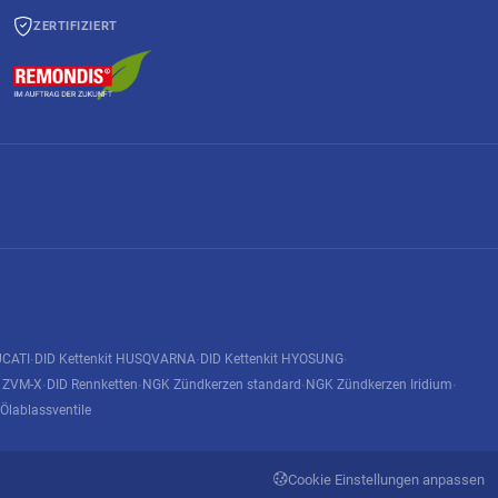
ZERTIFIZIERT
UCATI
DID Kettenkit HUSQVARNA
DID Kettenkit HYOSUNG
·
·
·
n ZVM-X
DID Rennketten
NGK Zündkerzen standard
NGK Zündkerzen Iridium
·
·
·
·
Ölablassventile
Cookie Einstellungen anpassen