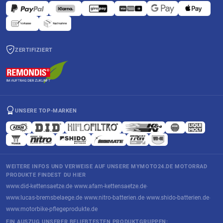
ZERTIFIZIERT
UNSERE TOP-MARKEN
WEITERE INFOS UND VERWEISE AUF UNSERE MYMOTO24.DE MOTORRAD
PRODUKTE FINDEST DU HIER
www.did-kettensaetze.de
www.afam-kettensaetze.de
·
·
www.lucas-bremsbelaege.de
www.nitro-batterien.de
www.shido-batterien.de
·
·
·
www.motorbike-pflegeprodukte.de
EIN AUSZUG UNSERER BELIEBTESTEN PRODUKTGRUPPEN: