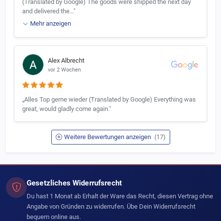
(Translated by Google) The goods were shipped the next day
and delivered the…"
Mehr anzeigen
Alex Albrecht
vor 2 Wochen
„Alles Top gerne wieder (Translated by Google) Everything was
great, would gladly come again."
Weitere Bewertungen anzeigen
(17)
Gesetzliches Widerrufsrecht
Du hast 1 Monat ab Erhalt der Ware das Recht, diesen Vertrag ohne
Angabe von Gründen zu widerrufen. Übe Dein Widerrufsrecht
bequem online aus.