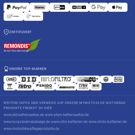
ZERTIFIZIERT
UNSERE TOP-MARKEN
WEITERE INFOS UND VERWEISE AUF UNSERE MYMOTO24.DE MOTORRAD
PRODUKTE FINDEST DU HIER
www.did-kettensaetze.de
www.afam-kettensaetze.de
·
·
www.lucas-bremsbelaege.de
www.nitro-batterien.de
www.shido-batterien.de
·
·
·
www.motorbike-pflegeprodukte.de