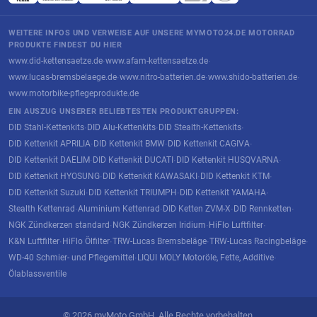
WEITERE INFOS UND VERWEISE AUF UNSERE MYMOTO24.DE MOTORRAD
PRODUKTE FINDEST DU HIER
www.did-kettensaetze.de
www.afam-kettensaetze.de
·
·
www.lucas-bremsbelaege.de
www.nitro-batterien.de
www.shido-batterien.de
·
·
·
www.motorbike-pflegeprodukte.de
EIN AUSZUG UNSERER BELIEBTESTEN PRODUKTGRUPPEN:
DID Stahl-Kettenkits
DID Alu-Kettenkits
DID Stealth-Kettenkits
·
·
·
DID Kettenkit APRILIA
DID Kettenkit BMW
DID Kettenkit CAGIVA
·
·
·
DID Kettenkit DAELIM
DID Kettenkit DUCATI
DID Kettenkit HUSQVARNA
·
·
·
DID Kettenkit HYOSUNG
DID Kettenkit KAWASAKI
DID Kettenkit KTM
·
·
·
DID Kettenkit Suzuki
DID Kettenkit TRIUMPH
DID Kettenkit YAMAHA
·
·
·
Stealth Kettenrad
Aluminium Kettenrad
DID Ketten ZVM-X
DID Rennketten
·
·
·
·
NGK Zündkerzen standard
NGK Zündkerzen Iridium
HiFlo Luftfilter
·
·
·
K&N Luftfilter
HiFlo Ölfilter
TRW-Lucas Bremsbeläge
TRW-Lucas Racingbeläge
·
·
·
·
WD-40 Schmier- und Pflegemittel
LIQUI MOLY Motoröle, Fette, Additive
·
·
Ölablassventile
© 2026 myMoto GmbH. Alle Rechte vorbehalten.