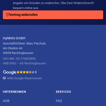
Angabe von Gründen zu widerrufen. Übe Dein Widerrufsrecht
bequem online aus.
Vertrag widerrufen
myMoto GmbH
Geschäftsführer: Marc Piechula
Am Stadion 44
45659 Recklinghausen
USt-IdNr.: DE 276805808
HRB 8542 – AG Recklinghausen
4.9
4486 Google-Rezensionen
UNTERNEHMEN
SERVICES
AGB
FAQ