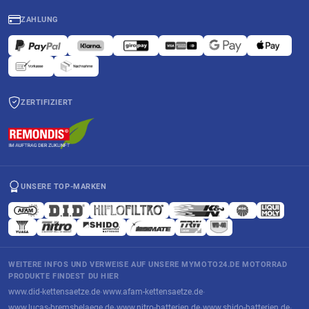
ZAHLUNG
ZERTIFIZIERT
UNSERE TOP-MARKEN
WEITERE INFOS UND VERWEISE AUF UNSERE MYMOTO24.DE MOTORRAD
PRODUKTE FINDEST DU HIER
www.did-kettensaetze.de
www.afam-kettensaetze.de
·
·
www.lucas-bremsbelaege.de
www.nitro-batterien.de
www.shido-batterien.de
·
·
·