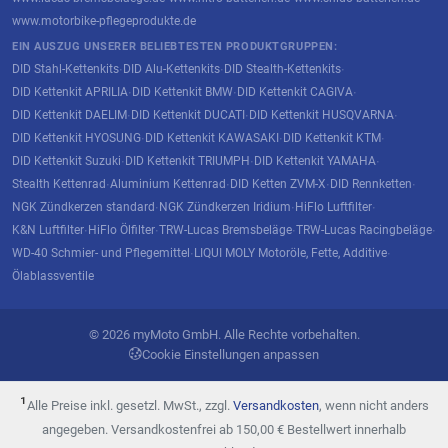
www.motorbike-pflegeprodukte.de
EIN AUSZUG UNSERER BELIEBTESTEN PRODUKTGRUPPEN:
DID Stahl-Kettenkits
DID Alu-Kettenkits
DID Stealth-Kettenkits
·
·
·
DID Kettenkit APRILIA
DID Kettenkit BMW
DID Kettenkit CAGIVA
·
·
·
DID Kettenkit DAELIM
DID Kettenkit DUCATI
DID Kettenkit HUSQVARNA
·
·
·
DID Kettenkit HYOSUNG
DID Kettenkit KAWASAKI
DID Kettenkit KTM
·
·
·
DID Kettenkit Suzuki
DID Kettenkit TRIUMPH
DID Kettenkit YAMAHA
·
·
·
Stealth Kettenrad
Aluminium Kettenrad
DID Ketten ZVM-X
DID Rennketten
·
·
·
·
NGK Zündkerzen standard
NGK Zündkerzen Iridium
HiFlo Luftfilter
·
·
·
K&N Luftfilter
HiFlo Ölfilter
TRW-Lucas Bremsbeläge
TRW-Lucas Racingbeläge
·
·
·
·
WD-40 Schmier- und Pflegemittel
LIQUI MOLY Motoröle, Fette, Additive
·
·
Ölablassventile
© 2026 myMoto GmbH. Alle Rechte vorbehalten.
Cookie Einstellungen anpassen
¹
Alle Preise inkl. gesetzl. MwSt., zzgl.
Versandkosten
, wenn nicht anders
angegeben. Versandkostenfrei ab 150,00 € Bestellwert innerhalb