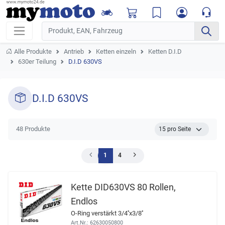
Alle Produkte
Antrieb
Ketten einzeln
Ketten D.I.D
630er Teilung
D.I.D 630VS
D.I.D 630VS
48 Produkte
1
4
Kette DID630VS 80 Rollen,
Endlos
O-Ring verstärkt 3/4''x3/8''
Art.Nr.: 62630050800