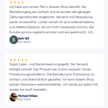
★ ★ ★ ★
Ich habe zum ersten Mal in diesem Shop bestellt. Der
Bestellvorgang war einfach und es wurden alle gängigen
Zahlungsmethoden angeboten. Versand und Verpackung
waren einwandfrei. Leider erhielt ich eine tiefenentladene
und defekte Batterie, die ich nicht verwenden konnte. Der
Kundenservice reagierte prompt und wie gewünscht. Ich
konnte die defekte Batterie fachgerecht entsorgen und
BeN 183
erhielt umgehend eine neue, vorgeladene Batterie. Diese
05/2026
zweite Batterie war einwandfrei.
★ ★ ★ ★ ★
Super Lade-, und Batteriewartungsgerät. Der Versand
erfolgte schnell. Das Produkt war sicher verpackt. Gutes
Preisleistungsverhältnis. Die Bestellung im Onlineshop ist
einfach und übersichtlich gestaltet. Ich kann diesen Shop
besten Gewissens weiterempfehlen. Ich würde auf jeden Fall
wieder bei euch bestellen.
Michael Niklas
05/2026