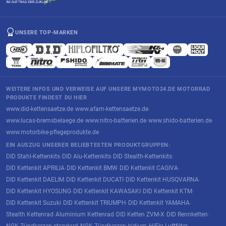
UNSERE TOP-MARKEN
WEITERE INFOS UND VERWEISE AUF UNSERE MYMOTO24.DE MOTORRAD
PRODUKTE FINDEST DU HIER
www.did-kettensaetze.de
www.afam-kettensaetze.de
·
·
www.lucas-bremsbelaege.de
www.nitro-batterien.de
www.shido-batterien.de
·
·
·
www.motorbike-pflegeprodukte.de
EIN AUSZUG UNSERER BELIEBTESTEN PRODUKTGRUPPEN:
DID Stahl-Kettenkits
DID Alu-Kettenkits
DID Stealth-Kettenkits
·
·
·
DID Kettenkit APRILIA
DID Kettenkit BMW
DID Kettenkit CAGIVA
·
·
·
DID Kettenkit DAELIM
DID Kettenkit DUCATI
DID Kettenkit HUSQVARNA
·
·
·
DID Kettenkit HYOSUNG
DID Kettenkit KAWASAKI
DID Kettenkit KTM
·
·
·
DID Kettenkit Suzuki
DID Kettenkit TRIUMPH
DID Kettenkit YAMAHA
·
·
·
Stealth Kettenrad
Aluminium Kettenrad
DID Ketten ZVM-X
DID Rennketten
·
·
·
·
NGK Zündkerzen standard
NGK Zündkerzen Iridium
HiFlo Luftfilter