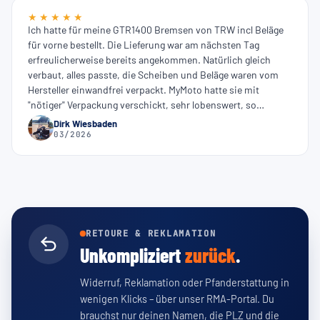
★ ★ ★ ★ ★
Ich hatte für meine GTR1400 Bremsen von TRW incl Beläge
für vorne bestellt. Die Lieferung war am nächsten Tag
erfreulicherweise bereits angekommen. Natürlich gleich
verbaut, alles passte, die Scheiben und Beläge waren vom
Hersteller einwandfrei verpackt. MyMoto hatte sie mit
"nötiger" Verpackung verschickt, sehr lobenswert, so
entstand kein unnötiger Verpackungsmüll. Die Webseite ist
Dirk Wiesbaden
einfach zu bedienen, hab mich direkt zurechtgefunden. Der
03/2026
Preis war gegenüber den üblichen Anbietern "richtig
günstig". Ich werde dort definitiv wieder einkaufen. Vielen
Dank!!!!!!
RETOURE & REKLAMATION
Unkompliziert
zurück
.
Widerruf, Reklamation oder Pfanderstattung in
wenigen Klicks – über unser RMA-Portal. Du
brauchst nur deinen Namen, die PLZ und die