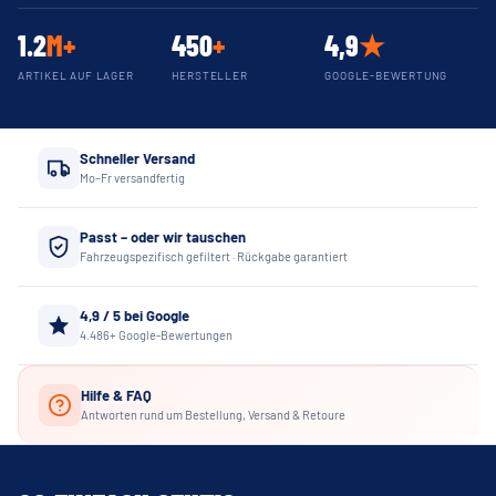
1.2
M+
450
+
4,9
★
ARTIKEL AUF LAGER
HERSTELLER
GOOGLE-BEWERTUNG
Schneller Versand
Mo–Fr versandfertig
Passt – oder wir tauschen
Fahrzeugspezifisch gefiltert · Rückgabe garantiert
4,9 / 5 bei Google
4.486+ Google-Bewertungen
Hilfe & FAQ
Antworten rund um Bestellung, Versand & Retoure