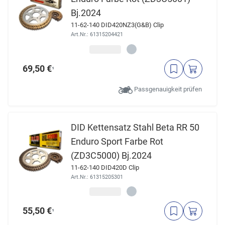
Bj.2024
11-62-140 DID420NZ3(G&B) Clip
Art.Nr.: 61315204421
69,50 €
¹
Passgenauigkeit prüfen
DID Kettensatz Stahl Beta RR 50
Enduro Sport Farbe Rot
(ZD3C5000) Bj.2024
11-62-140 DID420D Clip
Art.Nr.: 61315205301
55,50 €
¹