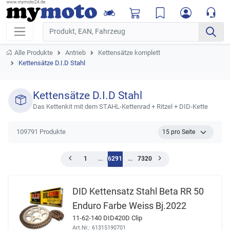
Alle Produkte
Antrieb
Kettensätze komplett
Kettensätze D.I.D Stahl
Kettensätze D.I.D Stahl
Das Kettenkit mit dem STAHL-Kettenrad + Ritzel + DID-Kette
109791 Produkte
1
...
6291
...
7320
DID Kettensatz Stahl Beta RR 50
Enduro Farbe Weiss Bj.2022
11-62-140 DID420D Clip
Art.Nr.: 61315190701