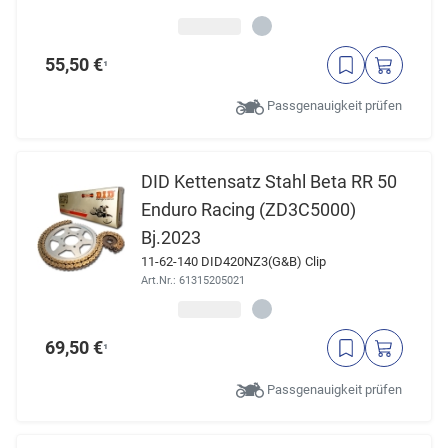
55,50 €
¹
Passgenauigkeit prüfen
DID Kettensatz Stahl Beta RR 50
Enduro Racing (ZD3C5000)
Bj.2023
11-62-140 DID420NZ3(G&B) Clip
Art.Nr.: 61315205021
69,50 €
¹
Passgenauigkeit prüfen