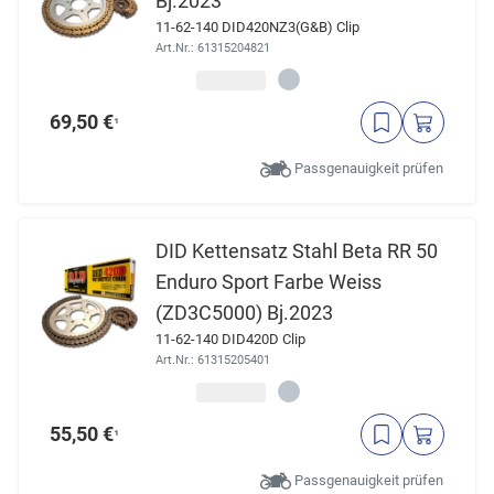
Bj.2023
11-62-140 DID420NZ3(G&B) Clip
Art.Nr.: 61315204821
69,50 €
¹
Passgenauigkeit prüfen
DID Kettensatz Stahl Beta RR 50
Enduro Sport Farbe Weiss
(ZD3C5000) Bj.2023
11-62-140 DID420D Clip
Art.Nr.: 61315205401
55,50 €
¹
Passgenauigkeit prüfen