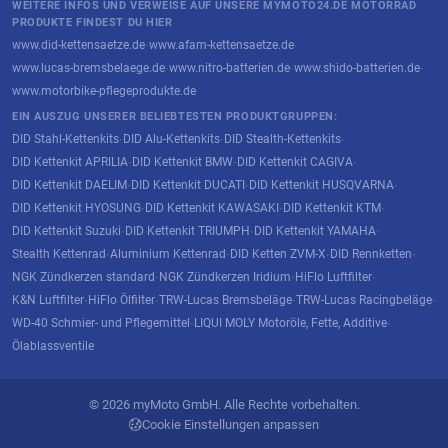
WEITERE INFOS UND VERWEISE AUF UNSERE MYMOTO24.DE MOTORRAD
PRODUKTE FINDEST DU HIER
www.did-kettensaetze.de
www.afam-kettensaetze.de
·
·
www.lucas-bremsbelaege.de
www.nitro-batterien.de
www.shido-batterien.de
·
·
·
www.motorbike-pflegeprodukte.de
EIN AUSZUG UNSERER BELIEBTESTEN PRODUKTGRUPPEN:
DID Stahl-Kettenkits
DID Alu-Kettenkits
DID Stealth-Kettenkits
·
·
·
DID Kettenkit APRILIA
DID Kettenkit BMW
DID Kettenkit CAGIVA
·
·
·
DID Kettenkit DAELIM
DID Kettenkit DUCATI
DID Kettenkit HUSQVARNA
·
·
·
DID Kettenkit HYOSUNG
DID Kettenkit KAWASAKI
DID Kettenkit KTM
·
·
·
DID Kettenkit Suzuki
DID Kettenkit TRIUMPH
DID Kettenkit YAMAHA
·
·
·
Stealth Kettenrad
Aluminium Kettenrad
DID Ketten ZVM-X
DID Rennketten
·
·
·
·
NGK Zündkerzen standard
NGK Zündkerzen Iridium
HiFlo Luftfilter
·
·
·
K&N Luftfilter
HiFlo Ölfilter
TRW-Lucas Bremsbeläge
TRW-Lucas Racingbeläge
·
·
·
·
WD-40 Schmier- und Pflegemittel
LIQUI MOLY Motoröle, Fette, Additive
·
·
Ölablassventile
© 2026 myMoto GmbH. Alle Rechte vorbehalten.
Cookie Einstellungen anpassen