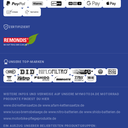
ZERTIFIZIERT
UNSERE TOP-MARKEN
WEITERE INFOS UND VERWEISE AUF UNSERE MYMOTO24.DE MOTORRAD
PRODUKTE FINDEST DU HIER
www.did-kettensaetze.de
www.afam-kettensaetze.de
·
·
www.lucas-bremsbelaege.de
www.nitro-batterien.de
www.shido-batterien.de
·
·
·
www.motorbike-pflegeprodukte.de
EIN AUSZUG UNSERER BELIEBTESTEN PRODUKTGRUPPEN: