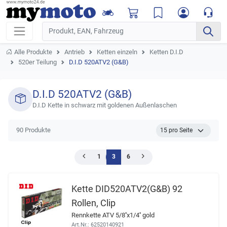
Alle Produkte
Antrieb
Ketten einzeln
Ketten D.I.D
520er Teilung
D.I.D 520ATV2 (G&B)
D.I.D 520ATV2 (G&B)
D.I.D Kette in schwarz mit goldenen Außenlaschen
90 Produkte
1
3
6
Kette DID520ATV2(G&B) 92
Rollen, Clip
Rennkette ATV 5/8''x1/4'' gold
Art.Nr.: 62520140921