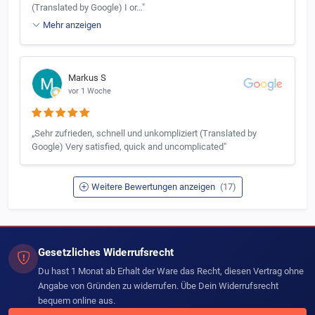
(Translated by Google) I or…"
Mehr anzeigen
Markus S
vor 1 Woche
„Sehr zufrieden, schnell und unkompliziert (Translated by
Google) Very satisfied, quick and uncomplicated"
Weitere Bewertungen anzeigen
(17)
Gesetzliches Widerrufsrecht
Du hast 1 Monat ab Erhalt der Ware das Recht, diesen Vertrag ohne
Angabe von Gründen zu widerrufen. Übe Dein Widerrufsrecht
bequem online aus.