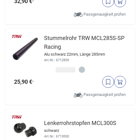
32,90 €
¹
Passgenauigkeit prüfen
Stummelrohr TRW MCL285S-SP
Racing
Alu schwarz 22mm, Länge 285mm
Art.Nr.: 6712859
25,90 €
¹
Passgenauigkeit prüfen
Lenkerrohrstopfen MCL300S
schwarz
Art.Nr.: 6713000