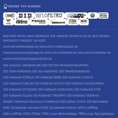
UNSERE TOP-MARKEN
WEITERE INFOS UND VERWEISE AUF UNSERE MYMOTO24.DE MOTORRAD
PRODUKTE FINDEST DU HIER
www.did-kettensaetze.de
www.afam-kettensaetze.de
·
·
www.lucas-bremsbelaege.de
www.nitro-batterien.de
www.shido-batterien.de
·
·
·
www.motorbike-pflegeprodukte.de
EIN AUSZUG UNSERER BELIEBTESTEN PRODUKTGRUPPEN:
DID Stahl-Kettenkits
DID Alu-Kettenkits
DID Stealth-Kettenkits
·
·
·
DID Kettenkit APRILIA
DID Kettenkit BMW
DID Kettenkit CAGIVA
·
·
·
DID Kettenkit DAELIM
DID Kettenkit DUCATI
DID Kettenkit HUSQVARNA
·
·
·
DID Kettenkit HYOSUNG
DID Kettenkit KAWASAKI
DID Kettenkit KTM
·
·
·
DID Kettenkit Suzuki
DID Kettenkit TRIUMPH
DID Kettenkit YAMAHA
·
·
·
Stealth Kettenrad
Aluminium Kettenrad
DID Ketten ZVM-X
DID Rennketten
·
·
·
·
NGK Zündkerzen standard
NGK Zündkerzen Iridium
HiFlo Luftfilter
·
·
·
K&N Luftfilter
HiFlo Ölfilter
TRW-Lucas Bremsbeläge
TRW-Lucas Racingbeläge
·
·
·
·