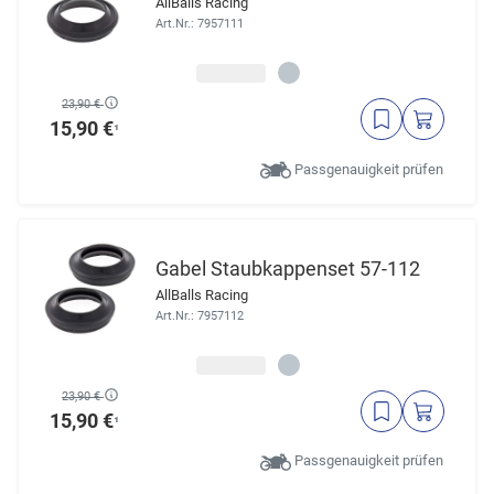
AllBalls Racing
Art.Nr.: 7957111
23,90 €
15,90 €
¹
Passgenauigkeit prüfen
Gabel Staubkappenset 57-112
AllBalls Racing
Art.Nr.: 7957112
23,90 €
15,90 €
¹
Passgenauigkeit prüfen