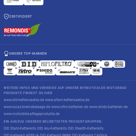
ZERTIFIZIERT
UNSERE TOP-MARKEN
WEITERE INFOS UND VERWEISE AUF UNSERE MYMOTO24.DE MOTORRAD
PRODUKTE FINDEST DU HIER
www.did-kettensaetze.de
www.afam-kettensaetze.de
·
·
www.lucas-bremsbelaege.de
www.nitro-batterien.de
www.shido-batterien.de
·
·
·
www.motorbike-pflegeprodukte.de
EIN AUSZUG UNSERER BELIEBTESTEN PRODUKTGRUPPEN:
DID Stahl-Kettenkits
DID Alu-Kettenkits
DID Stealth-Kettenkits
·
·
·
DID Kettenkit APRILIA
DID Kettenkit BMW
DID Kettenkit CAGIVA
·
·
·