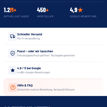
1.2
M+
450
+
4,9
★
ARTIKEL AUF LAGER
HERSTELLER
GOOGLE-BEWERTUNG
Schneller Versand
Mo–Fr versandfertig
Passt – oder wir tauschen
Fahrzeugspezifisch gefiltert · Rückgabe garantiert
4,9 / 5 bei Google
4.486+ Google-Bewertungen
Hilfe & FAQ
Antworten rund um Bestellung, Versand & Retoure