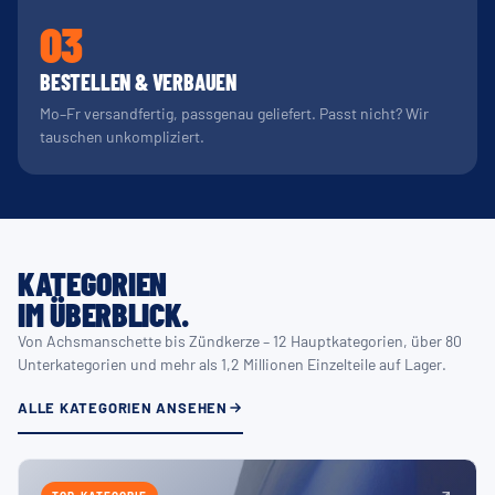
03
BESTELLEN & VERBAUEN
Mo–Fr versandfertig, passgenau geliefert. Passt nicht? Wir
tauschen unkompliziert.
KATEGORIEN
IM ÜBERBLICK.
Von Achsmanschette bis Zündkerze – 12 Hauptkategorien, über 80
Unterkategorien und mehr als 1,2 Millionen Einzelteile auf Lager.
ALLE KATEGORIEN ANSEHEN