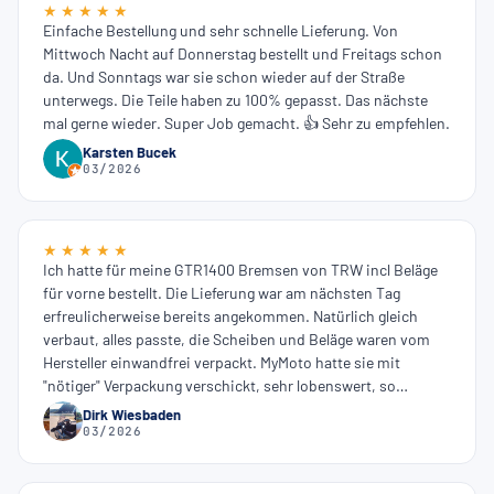
★ ★ ★ ★ ★
Einfache Bestellung und sehr schnelle Lieferung. Von
Mittwoch Nacht auf Donnerstag bestellt und Freitags schon
da. Und Sonntags war sie schon wieder auf der Straße
unterwegs. Die Teile haben zu 100% gepasst. Das nächste
mal gerne wieder. Super Job gemacht. 👍 Sehr zu empfehlen.
Karsten Bucek
03/2026
★ ★ ★ ★ ★
Ich hatte für meine GTR1400 Bremsen von TRW incl Beläge
für vorne bestellt. Die Lieferung war am nächsten Tag
erfreulicherweise bereits angekommen. Natürlich gleich
verbaut, alles passte, die Scheiben und Beläge waren vom
Hersteller einwandfrei verpackt. MyMoto hatte sie mit
"nötiger" Verpackung verschickt, sehr lobenswert, so
entstand kein unnötiger Verpackungsmüll. Die Webseite ist
Dirk Wiesbaden
einfach zu bedienen, hab mich direkt zurechtgefunden. Der
03/2026
Preis war gegenüber den üblichen Anbietern "richtig
günstig". Ich werde dort definitiv wieder einkaufen. Vielen