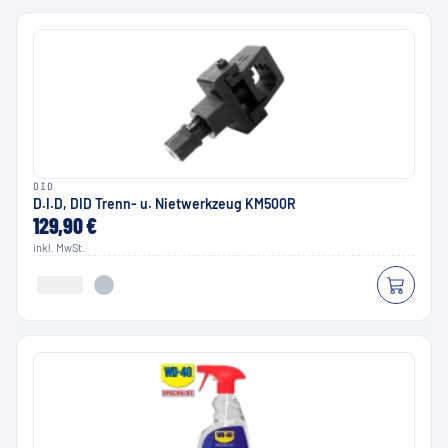
DID
D.I.D, DID Trenn- u. Nietwerkzeug KM500R
129,90 €
inkl. MwSt.