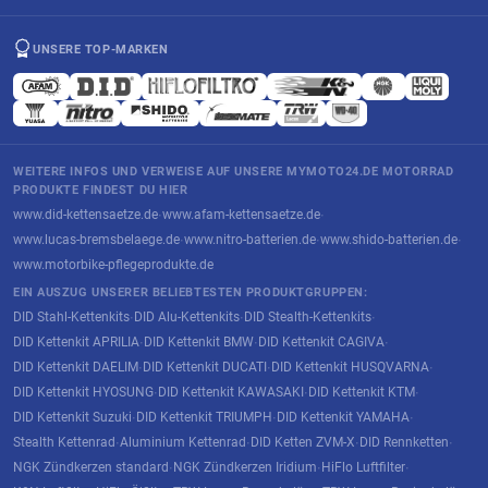
UNSERE TOP-MARKEN
WEITERE INFOS UND VERWEISE AUF UNSERE MYMOTO24.DE MOTORRAD
PRODUKTE FINDEST DU HIER
www.did-kettensaetze.de
www.afam-kettensaetze.de
·
·
www.lucas-bremsbelaege.de
www.nitro-batterien.de
www.shido-batterien.de
·
·
·
www.motorbike-pflegeprodukte.de
EIN AUSZUG UNSERER BELIEBTESTEN PRODUKTGRUPPEN:
DID Stahl-Kettenkits
DID Alu-Kettenkits
DID Stealth-Kettenkits
·
·
·
DID Kettenkit APRILIA
DID Kettenkit BMW
DID Kettenkit CAGIVA
·
·
·
DID Kettenkit DAELIM
DID Kettenkit DUCATI
DID Kettenkit HUSQVARNA
·
·
·
DID Kettenkit HYOSUNG
DID Kettenkit KAWASAKI
DID Kettenkit KTM
·
·
·
DID Kettenkit Suzuki
DID Kettenkit TRIUMPH
DID Kettenkit YAMAHA
·
·
·
Stealth Kettenrad
Aluminium Kettenrad
DID Ketten ZVM-X
DID Rennketten
·
·
·
·
NGK Zündkerzen standard
NGK Zündkerzen Iridium
HiFlo Luftfilter
·
·
·