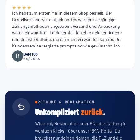
★ ★ ★ ★
Ich habe zum ersten Mal in diesem Shop bestellt. Der
Bestellvorgang war einfach und es wurden alle gängigen
Zahlungsmethoden angeboten. Versand und Verpackung
waren einwandfrei. Leider erhielt ich eine tiefenentladene
und defekte Batterie, die ich nicht verwenden konnte. Der
Kundenservice reagierte prompt und wie gewünscht. Ich
konnte die defekte Batterie fachgerecht entsorgen und
BeN 183
erhielt umgehend eine neue, vorgeladene Batterie. Diese
05/2026
zweite Batterie war einwandfrei.
RETOURE & REKLAMATION
Unkompliziert
zurück
.
Widerruf, Reklamation oder Pfanderstattung in
wenigen Klicks – über unser RMA-Portal. Du
brauchst nur deinen Namen, die PLZ und die