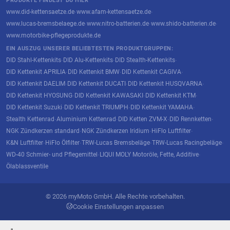
PRODUKTE FINDEST DU HIER
www.did-kettensaetze.de
www.afam-kettensaetze.de
·
·
www.lucas-bremsbelaege.de
www.nitro-batterien.de
www.shido-batterien.de
·
·
·
www.motorbike-pflegeprodukte.de
EIN AUSZUG UNSERER BELIEBTESTEN PRODUKTGRUPPEN:
DID Stahl-Kettenkits
DID Alu-Kettenkits
DID Stealth-Kettenkits
·
·
·
DID Kettenkit APRILIA
DID Kettenkit BMW
DID Kettenkit CAGIVA
·
·
·
DID Kettenkit DAELIM
DID Kettenkit DUCATI
DID Kettenkit HUSQVARNA
·
·
·
DID Kettenkit HYOSUNG
DID Kettenkit KAWASAKI
DID Kettenkit KTM
·
·
·
DID Kettenkit Suzuki
DID Kettenkit TRIUMPH
DID Kettenkit YAMAHA
·
·
·
Stealth Kettenrad
Aluminium Kettenrad
DID Ketten ZVM-X
DID Rennketten
·
·
·
·
NGK Zündkerzen standard
NGK Zündkerzen Iridium
HiFlo Luftfilter
·
·
·
K&N Luftfilter
HiFlo Ölfilter
TRW-Lucas Bremsbeläge
TRW-Lucas Racingbeläge
·
·
·
·
WD-40 Schmier- und Pflegemittel
LIQUI MOLY Motoröle, Fette, Additive
·
·
Ölablassventile
© 2026 myMoto GmbH. Alle Rechte vorbehalten.
Cookie Einstellungen anpassen