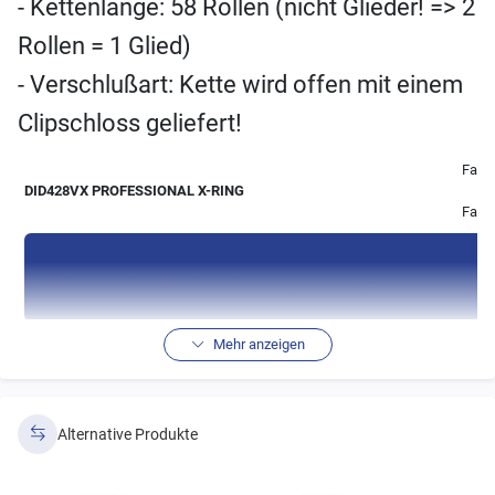
- Kettenlänge: 58 Rollen (nicht Glieder! => 2
Rollen = 1 Glied)
- Verschlußart: Kette wird offen mit einem
Clipschloss geliefert!
Farbe
DID428VX PROFESSIONAL X-RING
Farb
technische Daten der DID428VX Antriebskett
Mehr anzeigen
Laschenstärke
Rollen
Bolzenlänge
Gewicht
Zu
Ø
innen
außen
Alternative Produkte
8,5
2,00
2,00
20,65 mm
1,00 kg
33
mm
mm
mm