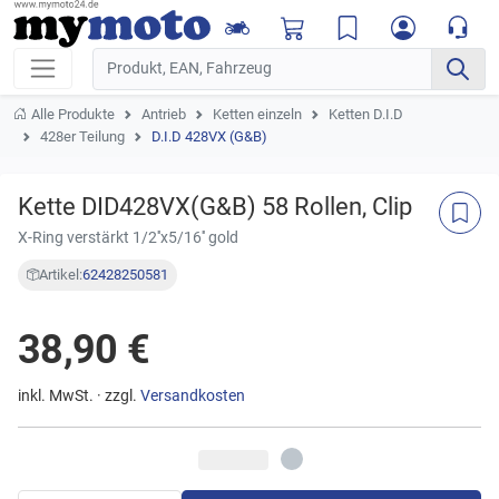
Alle Produkte
Antrieb
Ketten einzeln
Ketten D.I.D
428er Teilung
D.I.D 428VX (G&B)
Kette DID428VX(G&B) 58 Rollen, Clip
X-Ring verstärkt 1/2''x5/16'' gold
Artikel:
62428250581
38,90 €
inkl. MwSt. · zzgl.
Versandkosten