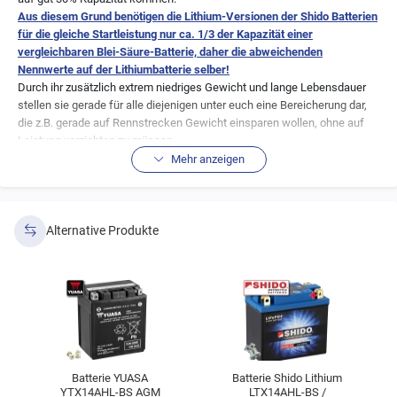
Aus diesem Grund benötigen die Lithium-Versionen der Shido Batterien
für die gleiche Startleistung nur ca. 1/3 der Kapazität einer
vergleichbaren Blei-Säure-Batterie, daher die abweichenden
Nennwerte auf der Lithiumbatterie selber!
Durch ihr zusätzlich extrem niedriges Gewicht und lange Lebensdauer
stellen sie gerade für alle diejenigen unter euch eine Bereicherung dar,
die z.B. gerade auf Rennstrecken Gewicht einsparen wollen, ohne auf
Leistung verzichten zu müssen.
Mehr anzeigen
Natürlich ist diese Batterie auch für jeden Motorradfahrer zu gebrauchen.
Hier spielt vielleicht nicht die enorme Gewichtsersparnis eine große Rolle,
aber die Leistung der Batterie, denn hier werden häufiger Startvorgänge
unternommen oder es sind ggf. Pausen mit eingeschalteter Zündung zu
Alternative Produkte
überbrücken. Hier kommt die Power der Batterie auch genau richtig zum
Einsatz.
Einzige
Vorgabe, die bei Straßenmotorradfahrern vielleicht zu beachten
wäre
: Die Batterie verliert ihre Power bei extrem niedrigen Temperaturen!
Bedeutet, geht die Temperatur dauerhaft unter 10 Grad Celsius, so sollte
eine normale Bleibatterie verwendet werden. Doch wir denken das dies
auch nur bei wenigen Fahrern der Fall sein wird. Die Ganzjahresfahrer
sollten daher ggf. zwei Sorten Batterien zur Hand haben.
Batterie YUASA
Batterie Shido Lithium
Hier ein Auszug der besonderen Eigenschaften von
YTX14AHL-BS AGM
LTX14AHL-BS /