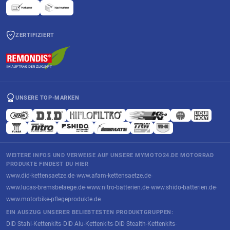
ZERTIFIZIERT
UNSERE TOP-MARKEN
WEITERE INFOS UND VERWEISE AUF UNSERE MYMOTO24.DE MOTORRAD
PRODUKTE FINDEST DU HIER
www.did-kettensaetze.de
www.afam-kettensaetze.de
·
·
www.lucas-bremsbelaege.de
www.nitro-batterien.de
www.shido-batterien.de
·
·
·
www.motorbike-pflegeprodukte.de
EIN AUSZUG UNSERER BELIEBTESTEN PRODUKTGRUPPEN:
DID Stahl-Kettenkits
DID Alu-Kettenkits
DID Stealth-Kettenkits
·
·
·