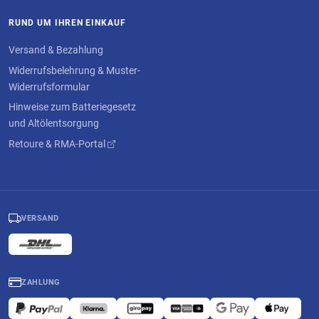
eingeschlossenen Gase in der Batterie explodieren. Um auch an
RUND UM IHREN EINKAUF
anderen Stellen das Eindringen von Gasen zu verhindern, stellen Sie
sicher, dass der Entlüftungsschlauch keinen Knick hat und nicht
Versand & Bezahlung
blockiert ist.
Immer Schutzbekleidung für Augen, Hände und Körper tragen.
Widerrufsbelehrung & Muster-
Widerrufsformular
Sofort Augen auswaschen, die mit Säure in Berührung gekommen
sind, um sie zu neutralisieren und einen Arzt konsultieren.
Hinweise zum Batteriegesetz
BITTE BEACHTET AUCH UNSERE SICHERHEITSHINWEISE
und Altölentsorgung
besonders auch für Li-Ionen Batterien im Reiter Download.
Retoure & RMA-Portal
VERSAND
ZAHLUNG